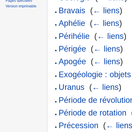
Pages spéciales
Version imprimable
Bravais
‎
(
← liens
)
Aphélie
‎
(
← liens
)
Périhélie
‎
(
← liens
)
Périgée
‎
(
← liens
)
Apogée
‎
(
← liens
)
Exogéologie : objets
Uranus
‎
(
← liens
)
Période de révolutio
Période de rotation
‎
Précession
‎
(
← lien