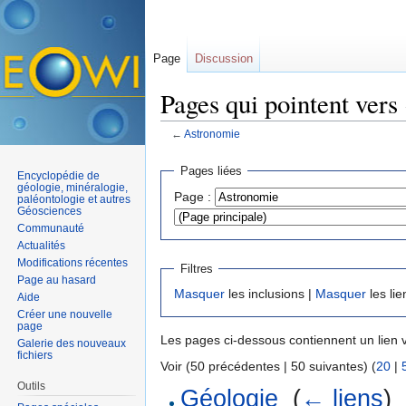
Page
Discussion
Pages qui pointent vers
←
Astronomie
Aller à :
navigation
,
rechercher
Pages liées
Encyclopédie de
géologie, minéralogie,
Page :
paléontologie et autres
Géosciences
Communauté
Actualités
Modifications récentes
Filtres
Page au hasard
Masquer
les inclusions |
Masquer
les lie
Aide
Créer une nouvelle
page
Les pages ci-dessous contiennent un lien 
Galerie des nouveaux
fichiers
Voir (50 précédentes | 50 suivantes) (
20
|
Outils
Géologie
‎
(
← liens
)