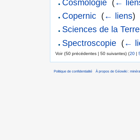
Cosmologie
‎
(
← lien
Copernic
‎
(
← liens
)
Sciences de la Terre
Spectroscopie
‎
(
← l
Voir (50 précédentes | 50 suivantes) (
20
|
Politique de confidentialité
À propos de Géowiki : minérau