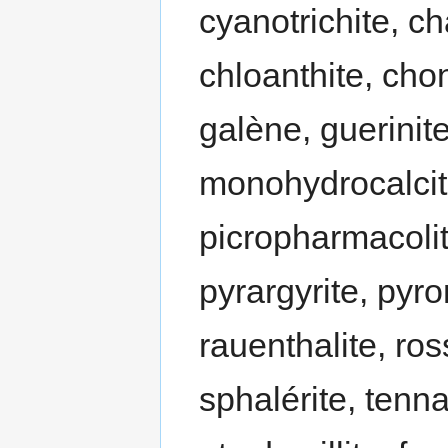
cyanotrichite, ch
chloanthite, chon
galène, guerinite
monohydrocalcit
picropharmacolit
pyrargyrite, pyr
rauenthalite, ross
sphalérite, tennant