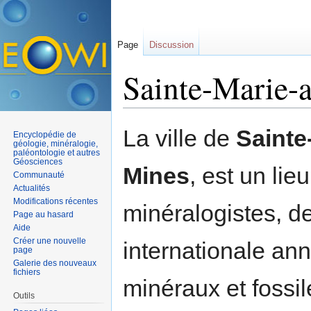
Page
Discussion
Sainte-Marie-
Aller à :
navigation
,
rechercher
La ville de
Sainte
Encyclopédie de
géologie, minéralogie,
paléontologie et autres
Géosciences
Mines
, est un li
Communauté
Actualités
Modifications récentes
minéralogistes, d
Page au hasard
Aide
Créer une nouvelle
internationale ann
page
Galerie des nouveaux
fichiers
minéraux et fossi
Outils