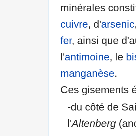
minérales consti
cuivre
, d'
arsenic
fer
, ainsi que d'
l'
antimoine
, le
b
manganèse
.
Ces gisements éta
-du côté de Sa
l'
Altenberg
(anc