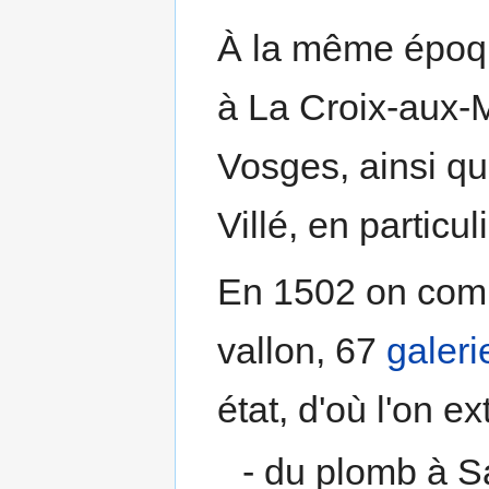
À la même époqu
à La Croix-aux-
Vosges, ainsi qu
Villé, en particul
En 1502 on compt
vallon, 67
galeri
état, d'où l'on ext
- du plomb à S