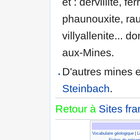
et : dervillite, fe
phaunouxite, raue
villyallenite... d
aux-Mines.
D'autres mines 
Steinbach
.
Retour à
Sites fra
Vocabulaire géologique
|
L
Fiches de présen