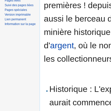
Pages liées
premières ! depuis
Suivi des pages liées
Pages spéciales
Version imprimable
aussi le berceau 
Lien permanent
Information sur la page
minière historique
d'
argent
, où le n
les collectionneur
Historique : L'e
aurait commencé