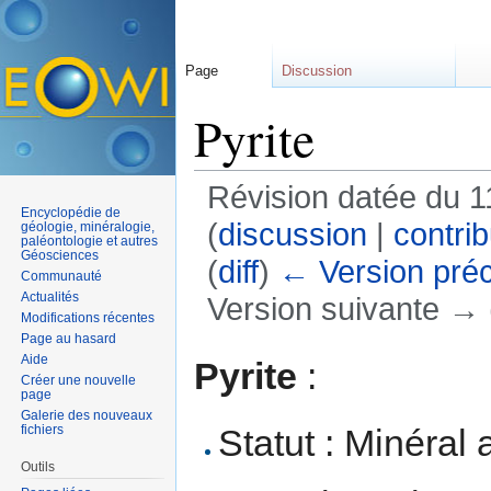
Page
Discussion
Pyrite
Révision datée du 1
Encyclopédie de
(
discussion
|
contrib
géologie, minéralogie,
paléontologie et autres
Géosciences
(
diff
)
← Version pré
Communauté
Actualités
Version suivante → (
Modifications récentes
Aller à :
navigation
,
rechercher
Page au hasard
Aide
Pyrite
:
Créer une nouvelle
page
Galerie des nouveaux
Statut : Minéral 
fichiers
Outils