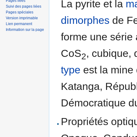
La pyrite et la
ma
Pages liées
Suivi des pages liées
Pages spéciales
dimorphes
de F
Version imprimable
Lien permanent
Information sur la page
forme une série a
CoS
, cubique, 
2
type
est la mine
Katanga, Répub
Démocratique d
Propriétés optiqu