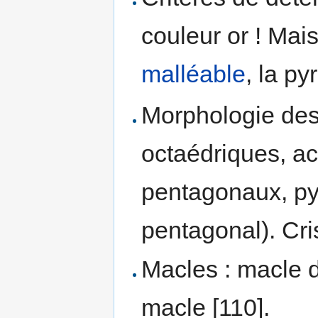
couleur or ! Mais 
malléable
, la py
Morphologie des 
octaédriques, ac
pentagonaux, py
pentagonal). Cris
Macles : macle 
macle [110].