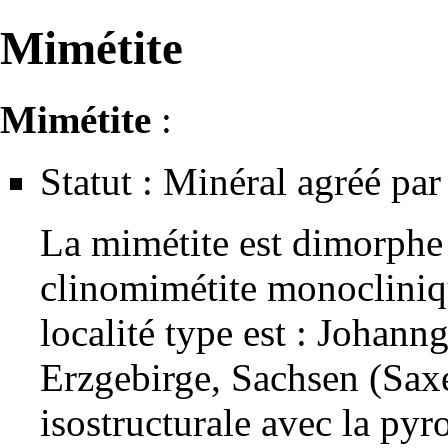
Mimétite
Mimétite
:
Statut : Minéral agréé par 
La mimétite est
dimorphe
clinomimétite monocliniq
localité type
est : Johanng
Erzgebirge, Sachsen (Saxe
isostructurale
avec la
pyr