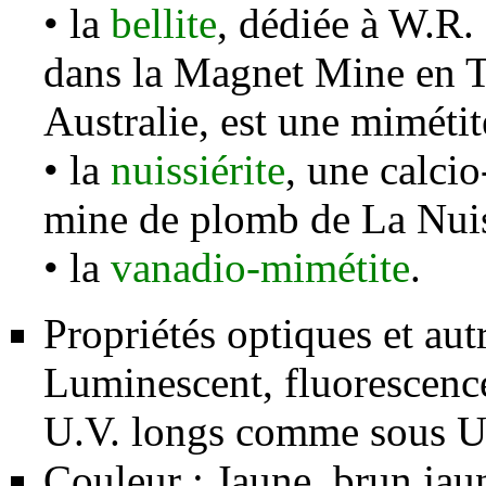
• la
bellite
, dédiée à W.R.
dans la Magnet Mine en 
Australie, est une mimétit
• la
nuissiérite
, une calci
mine de plomb de La Nuis
• la
vanadio-mimétite
.
Propriétés optiques et aut
Luminescent, fluorescence
U.V. longs comme sous U.V
Couleur : Jaune, brun jaun