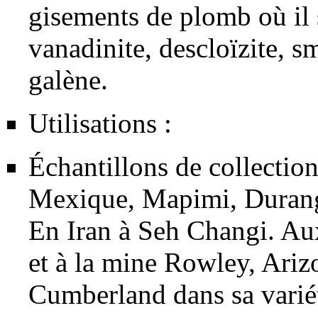
gisements de
plomb
où il
vanadinite
,
descloïzite
,
sm
galène
.
Utilisations :
Échantillons de collecti
Mexique, Mapimi, Durango
En Iran à Seh Changi. 
et à la mine Rowley, Arizo
Cumberland dans sa variét