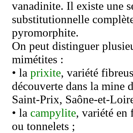
vanadinite
. Il existe une
s
substitutionnelle
complète
pyromorphite
.
On peut distinguer plusieu
mimétites :
• la
prixite
, variété fibre
découverte dans la mine d
Saint-Prix, Saône-et-Loire
• la
campylite
, variété en
ou tonnelets ;