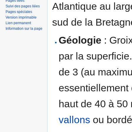
Pages liées
Atlantique au larg
Suivi des pages liées
Pages spéciales
Version imprimable
sud de la Bretagn
Lien permanent
Information sur la page
Géologie
: Groi
par la superfici
de 3 (au maximu
essentiellement
haut de 40 à 50 
vallons
ou bordé