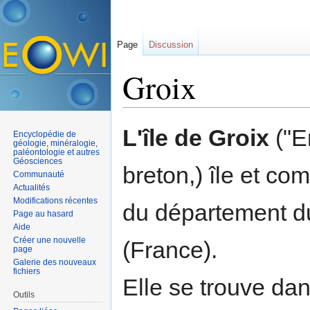
Page
Discussion
Groix
Aller à :
navigation
,
rechercher
L'île de Groix
("E
Encyclopédie de
géologie, minéralogie,
paléontologie et autres
Géosciences
breton,) île et c
Communauté
Actualités
Modifications récentes
du département d
Page au hasard
Aide
Créer une nouvelle
(France).
page
Galerie des nouveaux
fichiers
Elle se trouve da
Outils