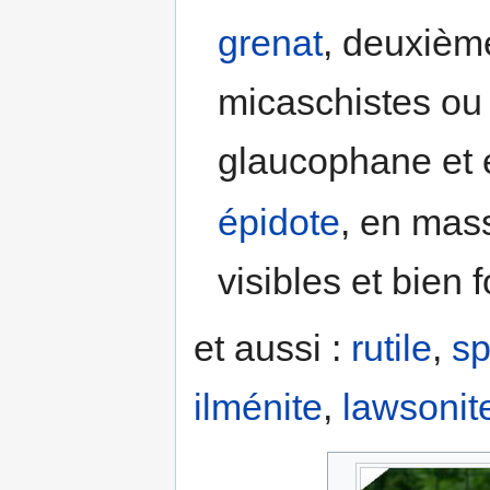
grenat
, deuxième
micaschistes ou 
glaucophane et é
épidote
, en mass
visibles et bien 
et aussi :
rutile
,
s
ilménite
,
lawsonit