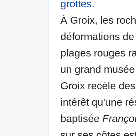
grottes
.
À Groix, les roc
déformations de 
plages rouges ra
un grand musé
Groix recèle des 
intérêt qu'une r
baptisée
Françoi
sur ses côtes es