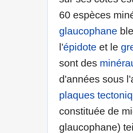
60 espèces minér
glaucophane
bleu
l'
épidote
et le
gr
sont des
minéra
d'années sous l
plaques
tectoni
constituée de m
glaucophane) tei