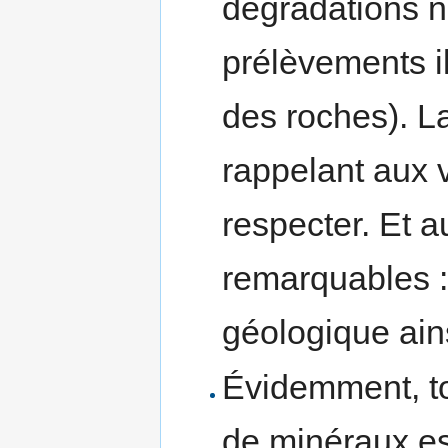
dégradations n
prélèvements i
des roches). L
rappelant aux v
respecter. Et a
remarquables :
géologique ains
Évidemment, to
de minéraux est