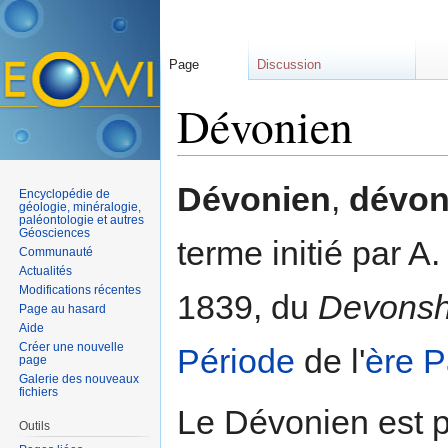
Page
Discussion
Dévonien
Aller à :
navigation
,
rechercher
Dévonien
,
dévon
Encyclopédie de
géologie, minéralogie,
paléontologie et autres
Géosciences
terme initié par A
Communauté
Actualités
Modifications récentes
1839, du
Devonsh
Page au hasard
Aide
Créer une nouvelle
Période
de l'
ère
P
page
Galerie des nouveaux
fichiers
Le Dévonien est 
Outils