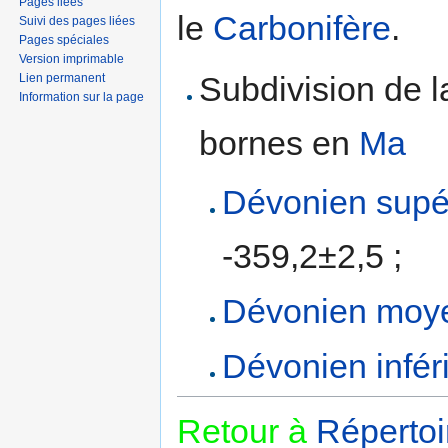
Pages liées
le
Carbonifère
.
Suivi des pages liées
Pages spéciales
Version imprimable
Subdivision de 
Lien permanent
Information sur la page
bornes en
Ma
Dévonien supé
-359,2±2,5 ;
Dévonien moy
Dévonien infér
Retour à
Répertoi