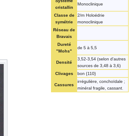
Système
Monoclinique
cristallin
Classe de
2/m Holoédrie
symétrie
monoclinique
Réseau de
Bravais
Dureté
de 5 à 5,5
"Mohs"
3,52-3,54 (selon d'autres
Densité
sources de 3,48 à 3,6)
Clivages
bon {110}
irrégulière, conchoïdale ;
Cassures
minéral fragile, cassant.