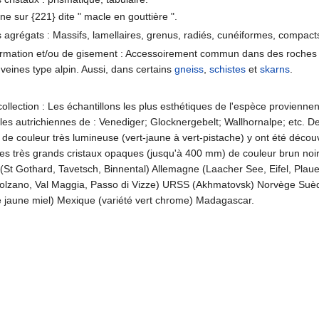
 sur {221} dite " macle en gouttière ".
agrégats : Massifs, lamellaires, grenus, radiés, cunéiformes, compact
ormation et/ou de gisement : Accessoirement commun dans des roches
veines type alpin. Aussi, dans certains
gneiss
,
schistes
et
skarns
.
collection : Les échantillons les plus esthétiques de l'espèce provienne
elles autrichiennes de : Venediger; Glocknergebelt; Wallhornalpe; etc. D
e couleur très lumineuse (vert-jaune à vert-pistache) y ont été décou
les très grands cristaux opaques (jusqu'à 400 mm) de couleur brun noir
(St Gothard, Tavetsch, Binnental) Allemagne (Laacher See, Eifel, Pla
(Bolzano, Val Maggia, Passo di Vizze) URSS (Akhmatovsk) Norvège Su
té jaune miel) Mexique (variété vert chrome) Madagascar.