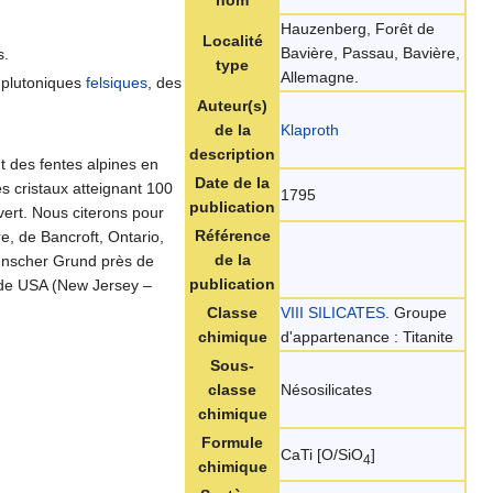
Hauzenberg, Forêt de
Localité
Bavière, Passau, Bavière,
s.
type
Allemagne.
 plutoniques
felsiques
, des
Auteur(s)
de la
Klaproth
description
nt des fentes alpines en
Date de la
es cristaux atteignant 100
1795
publication
vert. Nous citerons pour
Référence
e, de Bancroft, Ontario,
de la
uenscher Grund près de
publication
ède USA (New Jersey –
Classe
VIII SILICATES
. Groupe
chimique
d'appartenance : Titanite
Sous-
classe
Nésosilicates
chimique
Formule
CaTi [O/SiO
]
4
chimique