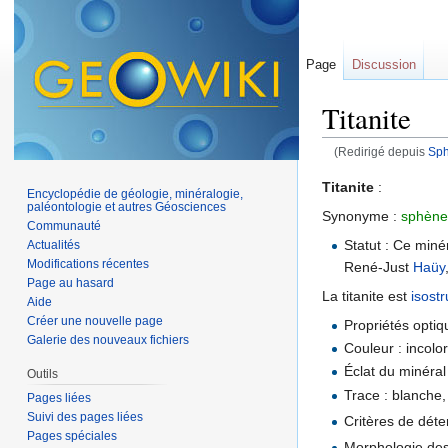
Page
Discussion
Titanite
(Redirigé depuis
Sp
Aller à :
navigation
,
Titanite
:
Encyclopédie de géologie, minéralogie,
paléontologie et autres Géosciences
Synonyme :
sphène
Communauté
Statut : Ce miné
Actualités
Modifications récentes
René-Just
Haüy
Page au hasard
La titanite est
isostr
Aide
Créer une nouvelle page
Propriétés optiq
Galerie des nouveaux fichiers
Couleur : incolor
Éclat du minéral
Outils
Trace : blanche,
Pages liées
Suivi des pages liées
Critères de déte
Pages spéciales
Morphologie des 