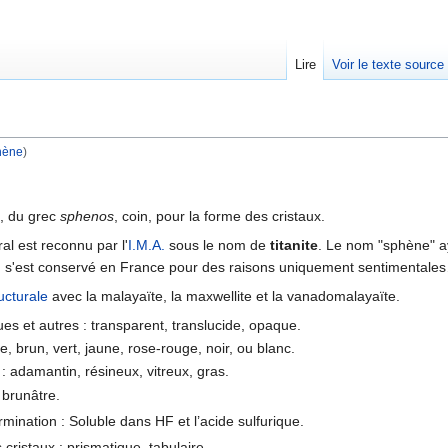
Lire
Voir le texte source
hène
)
rechercher
, du grec
sphenos
, coin, pour la forme des cristaux.
ral est reconnu par l'
I.M.A.
sous le nom de
titanite
. Le nom "sphène" ay
, s'est conservé en France pour des raisons uniquement sentimentale
ucturale
avec la malayaïte, la maxwellite et la vanadomalayaïte.
ues et autres : transparent, translucide, opaque.
e, brun, vert, jaune, rose-rouge, noir, ou blanc.
 : adamantin, résineux, vitreux, gras.
 brunâtre.
rmination : Soluble dans HF et l’acide sulfurique.
cristaux : prismatique, tabulaire.