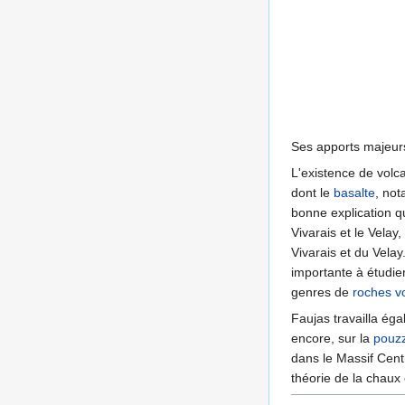
Ses apports majeur
L'existence de volc
dont le
basalte
, not
bonne explication q
Vivarais et le Vela
Vivarais et du Velay
importante à étudie
genres de
roches v
Faujas travailla éga
encore, sur la
pouz
dans le Massif Cent
théorie de la chaux 