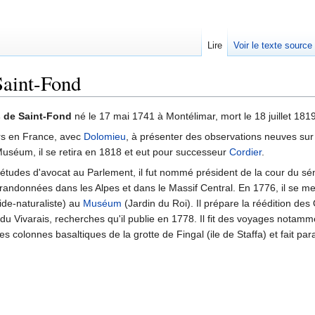
Lire
Voir le texte source
Saint-Fond
rechercher
 de Saint-Fond
né le 17 mai 1741 à Montélimar, mort le 18 juillet 1819
ers en France, avec
Dolomieu
, à présenter des observations neuves sur
uséum, il se retira en 1818 et eut pour successeur
Cordier
.
s études d'avocat au Parlement, il fut nommé président de la cour du sé
 randonnées dans les Alpes et dans le Massif Central. En 1776, il se m
de-naturaliste) au
Muséum
(Jardin du Roi). Il prépare la réédition d
du Vivarais, recherches qu'il publie en 1778. Il fit des voyages notamm
s colonnes basaltiques de la grotte de Fingal (ile de Staffa) et fait par