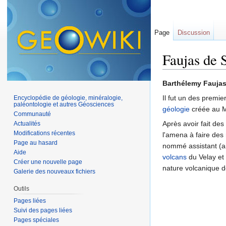
Page
Discussion
Faujas de 
Aller à :
navigation
,
Barthélemy Faujas
Il fut un des premi
Encyclopédie de géologie, minéralogie,
paléontologie et autres Géosciences
géologie
créée au M
Communauté
Après avoir fait de
Actualités
Modifications récentes
l'amena à faire des
Page au hasard
nommé assistant (ai
Aide
volcans
du Velay et 
Créer une nouvelle page
nature volcanique de
Galerie des nouveaux fichiers
Outils
Pages liées
Suivi des pages liées
Pages spéciales