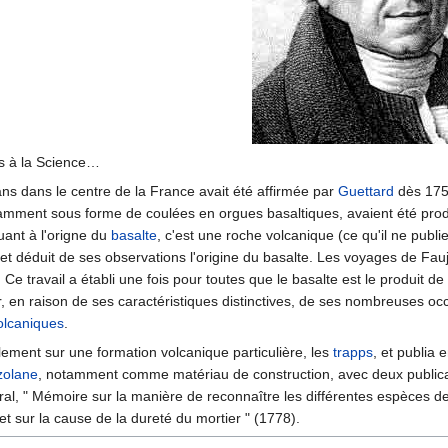
s à la Science…
ans dans le centre de la France avait été affirmée par
Guettard
dès 1752
amment sous forme de coulées en orgues basaltiques, avaient été produ
uant à l'origne du
basalte
, c'est une roche volcanique (ce qu'il ne publ
y, et déduit de ses observations l'origine du basalte. Les voyages de Fa
. Ce travail a établi une fois pour toutes que le basalte est le produit de
r, en raison de ses caractéristiques distinctives, de ses nombreuses oc
olcaniques
.
lement sur une formation volcanique particulière, les
trapps
, et publia 
zolane
, notamment comme matériau de construction, avec deux publicat
ral, " Mémoire sur la manière de reconnaître les différentes espèces d
et sur la cause de la dureté du mortier " (1778).