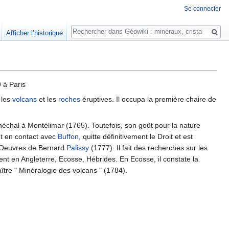
Se connecter
Rechercher
Afficher l’historique
 à Paris
 les
volcans
et les
roches
éruptives. Il occupa la première chaire de
néchal à Montélimar (1765). Toutefois, son goût pour la nature
et en contact avec
Buffon
, quitte définitivement le Droit et est
es Oeuvres de Bernard
Palissy
(1777). Il fait des recherches sur les
ent en Angleterre, Ecosse, Hébrides. En Ecosse, il constate la
aître " Minéralogie des volcans " (1784).