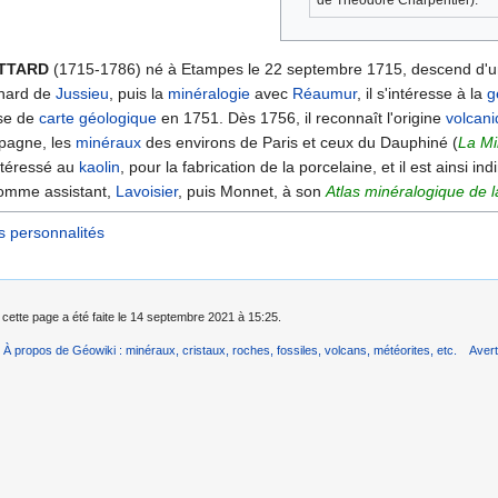
de Théodore Charpentier).
ETTARD
(1715-1786) né à Etampes le 22 septembre 1715, descend d'une f
rnard de
Jussieu
, puis la
minéralogie
avec
Réaumur
, il s'intéresse à la
g
sse de
carte géologique
en 1751. Dès 1756, il reconnaît l'origine
volcan
pagne, les
minéraux
des environs de Paris et ceux du Dauphiné (
La Mi
intéressé au
kaolin
, pour la fabrication de la porcelaine, et il est ainsi 
 comme assistant,
Lavoisier
, puis Monnet, à son
Atlas minéralogique de 
s personnalités
 cette page a été faite le 14 septembre 2021 à 15:25.
À propos de Géowiki : minéraux, cristaux, roches, fossiles, volcans, météorites, etc.
Aver