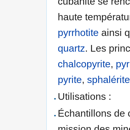
cubanite se renc
haute températu
pyrrhotite
ainsi q
quartz
. Les prin
chalcopyrite
,
pyr
pyrite
,
sphalérit
Utilisations :
Échantillons de 
mission des min