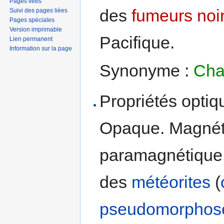
Pages liées
des
fumeurs noi
Suivi des pages liées
Pages spéciales
Version imprimable
Pacifique.
Lien permanent
Information sur la page
Synonyme :
Cha
Propriétés optiqu
Opaque. Magnét
paramagnétique.
des
météorites
(
pseudomorphos