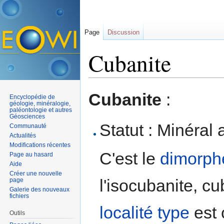
Page
Discussion
Cubanite
Aller à :
navigation
,
rechercher
Cubanite
:
Encyclopédie de
géologie, minéralogie,
paléontologie et autres
Géosciences
Statut : Minéral 
Communauté
Actualités
Modifications récentes
C'est le
dimorph
Page au hasard
Aide
Créer une nouvelle
l'isocubanite, cu
page
Galerie des nouveaux
fichiers
localité type
est 
Outils