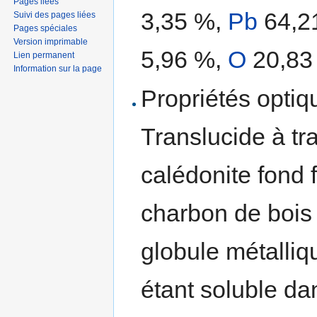
Pages liées
3,35 %,
Pb
64,2
Suivi des pages liées
Pages spéciales
Version imprimable
5,96 %,
O
20,83
Lien permanent
Information sur la page
Propriétés optiqu
Translucide à tr
calédonite fond 
charbon de bois
globule métalliq
étant soluble dan