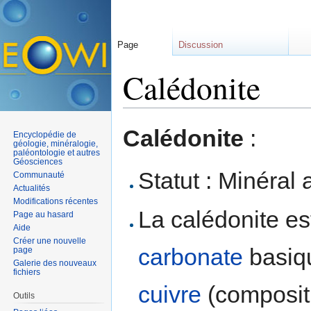
Page
Discussion
Calédonite
Aller à :
navigation
,
rechercher
Calédonite
:
Encyclopédie de
géologie, minéralogie,
paléontologie et autres
Géosciences
Statut : Minéral 
Communauté
Actualités
Modifications récentes
La calédonite es
Page au hasard
Aide
Créer une nouvelle
carbonate
basiq
page
Galerie des nouveaux
fichiers
cuivre
(composit
Outils