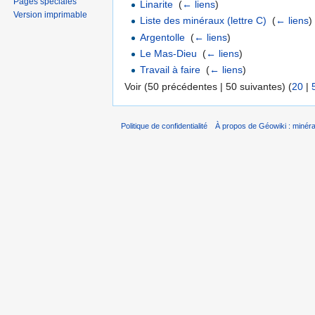
Pages spéciales
Linarite
‎
(
← liens
)
Version imprimable
Liste des minéraux (lettre C)
‎
(
← liens
)
Argentolle
‎
(
← liens
)
Le Mas-Dieu
‎
(
← liens
)
Travail à faire
‎
(
← liens
)
Voir (50 précédentes | 50 suivantes) (
20
|
Politique de confidentialité
À propos de Géowiki : minérau