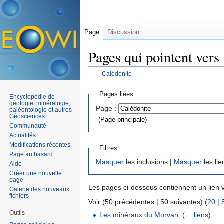
Page
Discussion
Pages qui pointent vers
←
Calédonite
Aller à :
navigation
,
rechercher
Pages liées
Encyclopédie de
géologie, minéralogie,
Page :
paléontologie et autres
Géosciences
Communauté
Actualités
Modifications récentes
Filtres
Page au hasard
Masquer
les inclusions |
Masquer
les lie
Aide
Créer une nouvelle
page
Les pages ci-dessous contiennent un lien 
Galerie des nouveaux
fichiers
Voir (50 précédentes | 50 suivantes) (
20
|
Outils
Les minéraux du Morvan
‎
(
← liens
)