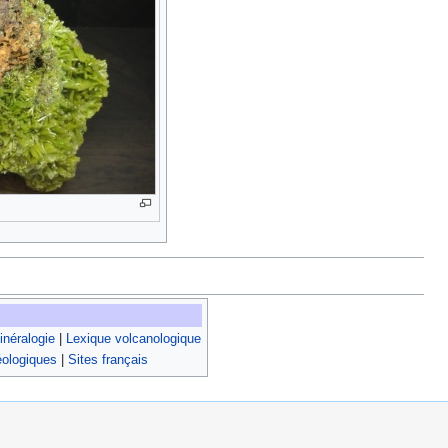
néralogie
|
Lexique volcanologique
éologiques
|
Sites français