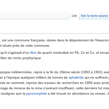
Lire
Voir le texte source
rechercher
, est une commune française, située dans le département de l'Aveyron 
t située prés de cette commune.
qu'il s'agissait d'un
filon
de quartz minéralisé en Pb, Zn et Cu, et enca
 filon de roche porphyrique.
époque indéterminée, repris à la fin du 19ème siècle (1893 à 1901) ave
ait à l'époque quelques milliers de tonnes de
sphalérite
qui ne suffirent
mise en sommeil, reprise des travaux de recherches en 1958 avec prolon
nage de minerai de la mine s'avérant insuffisant, cette dernière fut 
ut souligner que la
pyromorphite
a été trouvé en abondance au niveau -