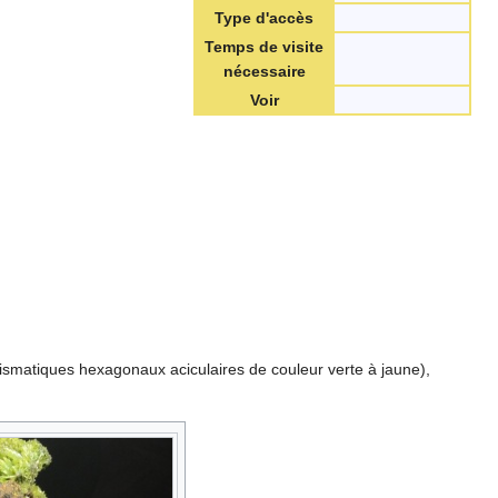
Type d'accès
Temps de visite
nécessaire
Voir
rismatiques hexagonaux aciculaires de couleur verte à jaune),