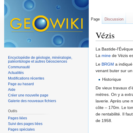
Page
Discussion
Vézis
Aller à :
navigation
,
La Bastide-l'Évêque
La
mine
de Vézis es
Encyclopédie de géologie, minéralogie,
paléontologie et autres Géosciences
Le
BRGM
a indiqué 
Communauté
venant buter sur un
Actualités
Modifications récentes
Historique
Page au hasard
De vieux travaux d'
Aide
mètres. On y a extr
Créer une nouvelle page
laverie. Après une 
Galerie des nouveaux fichiers
côte – 170m. Le ton
Outils
de rentabilité. Il fa
Pages liées
de 1958.
Suivi des pages liées
Pages spéciales