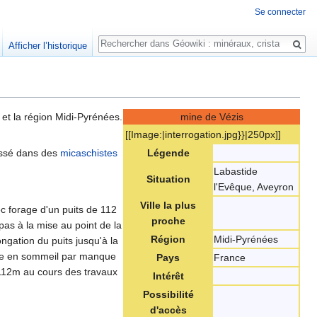
Se connecter
Rechercher
Afficher l’historique
et la région Midi-Pyrénées.
mine de Vézis
[[Image:‎|interrogation.jpg}}|250px]]
issé dans des
micaschistes
Légende
Labastide
Situation
l'Evêque, Aveyron
Ville la plus
c forage d'un puits de 112
proche
 pas à la mise au point de la
Région
Midi-Pyrénées
gation du puits jusqu'à la
mise en sommeil par manque
Pays
France
112m au cours des travaux
Intérêt
Possibilité
d'accès