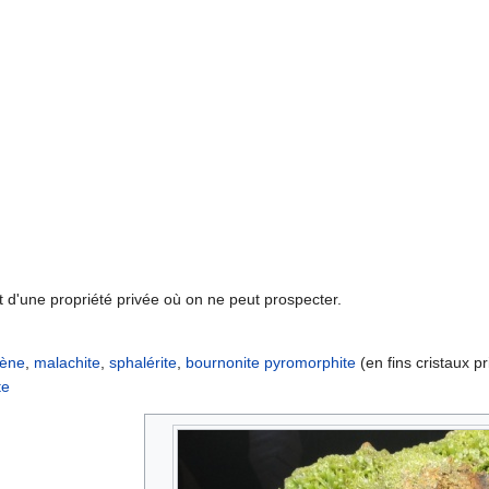
nt d'une propriété privée où on ne peut prospecter.
lène
,
malachite
,
sphalérite
,
bournonite
pyromorphite
(en fins cristaux p
te