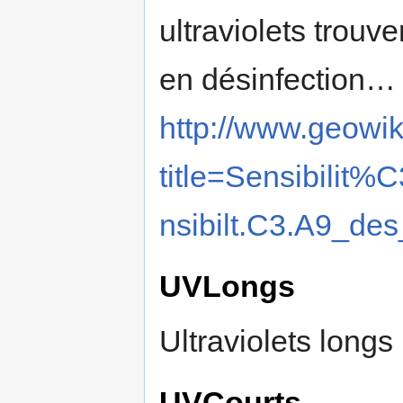
ultraviolets trou
en désinfection… V
http://www.geowik
title=Sensibil
nsibilt.C3.A9_de
UVLongs
Ultraviolets longs
UVCourts