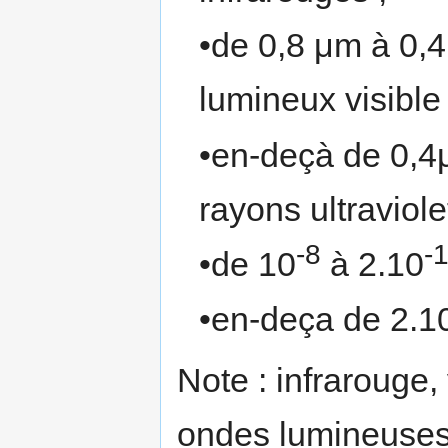
•de 0,8 μm à 0,
lumineux visible 
•en-deçà de 0,4
rayons ultraviole
-8
-
•de 10
à 2.10
•en-deça de 2.1
Note : infrarouge, 
ondes lumineuses