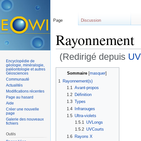
Page
Discussion
Rayonnement
(Redirigé depuis
UV
Encyclopédie de
Aller à :
navigation
,
rechercher
géologie, minéralogie,
paléontologie et autres
Sommaire
[
masquer
]
Géosciences
Communauté
1
Rayonnement(s)
Actualités
1.1
Avant-propos
Modifications récentes
1.2
Définition
Page au hasard
1.3
Types
Aide
1.4
Infrarouges
Créer une nouvelle
page
1.5
Ultra-violets
Galerie des nouveaux
1.5.1
UVLongs
fichiers
1.5.2
UVCourts
Outils
1.6
Rayons X