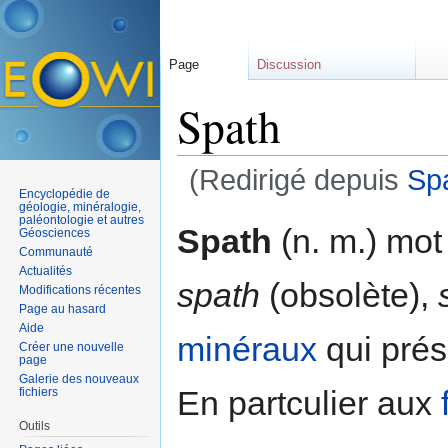
Page
Discussion
Spath
(Redirigé depuis
Spa
Encyclopédie de
Aller à :
navigation
,
rechercher
géologie, minéralogie,
paléontologie et autres
Spath
(n. m.) mot
Géosciences
Communauté
Actualités
spath
(obsolète),
Modifications récentes
Page au hasard
Aide
minéraux
qui prése
Créer une nouvelle
page
Galerie des nouveaux
En partculier aux
fichiers
Outils