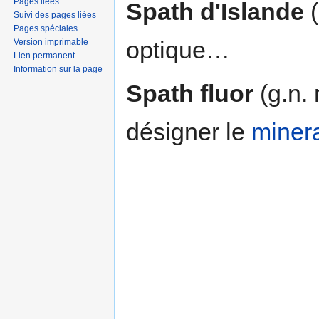
Pages liées
Spath d'Islande
(
Suivi des pages liées
Pages spéciales
optique…
Version imprimable
Lien permanent
Information sur la page
Spath fluor
(g.n. 
désigner le
miner