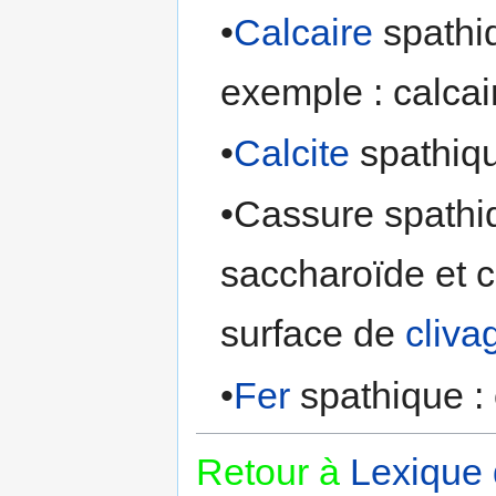
•
Calcaire
spathiq
exemple : calca
•
Calcite
spathiqu
•Cassure spathi
saccharoïde et c
surface de
cliva
•
Fer
spathique :
Retour à
Lexique