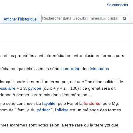
Se connecter
Rechercher
Afficher l’historique
et les propriétés sont intermédiaires entre plusieurs termes purs
médiaires qui définissent la série
isomorphe
des
feldspaths
qu'il porte le nom d'un terme pur, est une " solution solide " de
ossulaire
+ z %
pyrope
(où x + y + z = 100) ; ce grenat sera dit
 donne à penser l'ordre mis dans l'énumération…
une série continue : La
fayalite
, pôle Fe, et la
forstérite
, pôle Mg,
 nom de " famille du
péridot
", l'
olivine
est un mélange des termes
rmes extrêmes sont notés selon la terre rare ou la terre yttrique