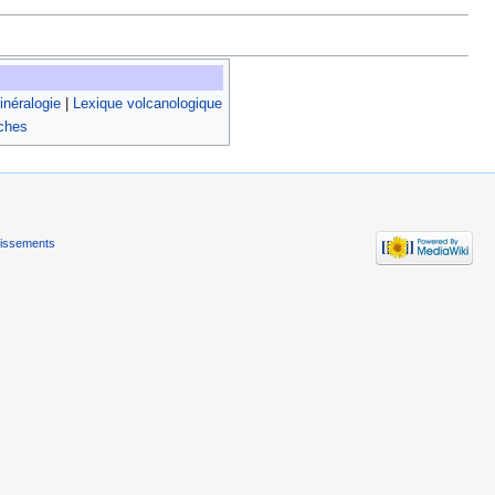
néralogie
|
Lexique volcanologique
oches
tissements