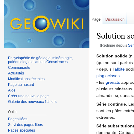
Page
Discussion
Solution so
(Redirigé depuis
Sér
Aller à :
navigation
,
Solution solide
(n.
Encyclopédie de géologie, minéralogie,
paléontologie et autres Géosciences
(qui ne sont parfoi
Communauté
• depuis l'
albite
sodiq
Actualités
plagioclases
.
Modifications récentes
• les
grenats
approch
Page au hasard
plusieurs minéraux 
Aide
almandin si, dans s
Créer une nouvelle page
Galerie des nouveaux fichiers
Série continue
. Le
sont les pôles extr
Outils
extrèmes.
Pages liées
Suivi des pages liées
Série substitution
Pages spéciales
dominante, Ce-bastn