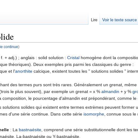
Lire
Voir le texte source
lide
ie continue
)
rechercher
 f. + adj.) ; anglais : solid solution :
Cristal
homogène dont la composition 
s que théoriques). Deux exemples pris parmi les classiques du genre :
ue et l'
anorthite
calcique, existent toutes les " solutions solides " inter
ant des termes purs sont très rares. Généralement un grenat, même lors
(trois le plus souvent), par exemple un grenat = x %
almandin
+ y %
gr
a composition, le pourcentage d'almandin est prépondérant, comme le
s solutions solides qui existent entre termes extrèmes peuvent former 
èmes d'une série continue. Dans cette série
isomorphe
, connue sous le
nelle
: La
bastnaésite
, comprend une série substitutionnelle dont les te
aésite, La-bastnaésite ou Y-bastnaésite.