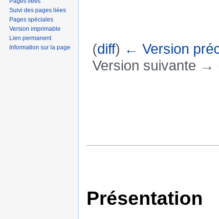
Pages liées
Suivi des pages liées
Pages spéciales
Version imprimable
Lien permanent
(
diff
)
← Version pré
Information sur la page
Version suivante → (
Aller à :
navigation
,
rechercher
Présentation