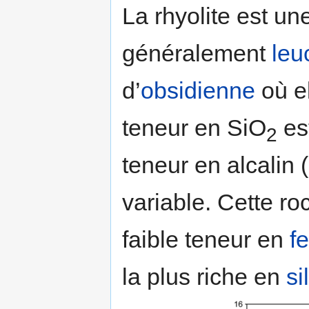
La rhyolite est un
généralement
leu
d’
obsidienne
où el
teneur en SiO
es
2
teneur en alcalin 
variable. Cette ro
faible teneur en
fe
la plus riche en
si