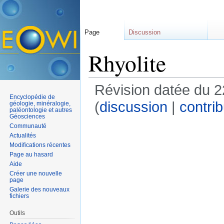
Page
Discussion
Rhyolite
Révision datée du 2
Encyclopédie de
(
discussion
|
contrib
géologie, minéralogie,
paléontologie et autres
Géosciences
Communauté
Actualités
Modifications récentes
Page au hasard
Aide
Créer une nouvelle
page
Galerie des nouveaux
fichiers
Outils