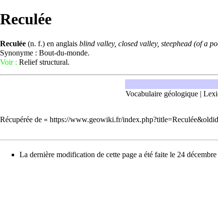
Reculée
Reculée
(n. f.) en anglais
blind valley, closed valley, steephead (of a po
Synonyme : Bout-du-monde.
Voir :
Relief
structural.
Vocabulaire géologique
|
Lexi
Récupérée de «
https://www.geowiki.fr/index.php?title=Reculée&old
La dernière modification de cette page a été faite le 24 décembr