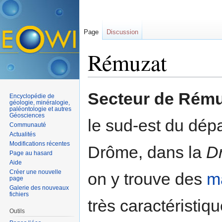
Page
Discussion
Rémuzat
Aller à :
navigation
,
rechercher
Secteur de Rému
Encyclopédie de
géologie, minéralogie,
paléontologie et autres
Géosciences
le sud-est du dép
Communauté
Actualités
Modifications récentes
Drôme, dans la
D
Page au hasard
Aide
Créer une nouvelle
on y trouve des
m
page
Galerie des nouveaux
fichiers
très caractéristiqu
Outils