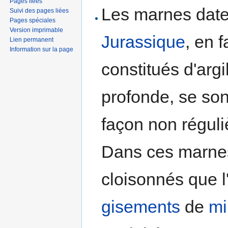
Pages liées
Les marnes daten
Suivi des pages liées
Pages spéciales
Version imprimable
Jurassique
, en 
Lien permanent
Information sur la page
constitués d'arg
profonde, se so
façon non réguli
Dans ces marne
cloisonnés que l
gisements
de
mi