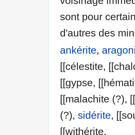
voisinage immédi
sont pour certai
d'autres des min
ankérite
,
aragon
[[célestite, [[cha
[[gypse, [[hématit
[[malachite (?), [
(?),
sidérite
, [[so
[[withérite.