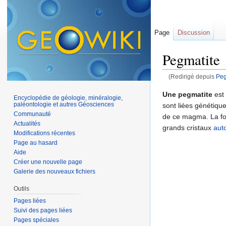
Page
Discussion
Pegmatite
(Redirigé depuis
Peg
Aller à :
navigation
,
Une pegmatite
est
Encyclopédie de géologie, minéralogie,
paléontologie et autres Géosciences
sont liées génétiq
Communauté
de ce magma. La fo
Actualités
grands cristaux
aut
Modifications récentes
Page au hasard
Aide
Créer une nouvelle page
Galerie des nouveaux fichiers
Outils
Pages liées
Suivi des pages liées
Pages spéciales