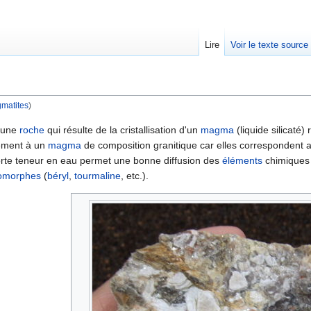
Lire
Voir le texte source
matites
)
rechercher
 une
roche
qui résulte de la cristallisation d'un
magma
(liquide silicaté
uement à un
magma
de composition granitique car elles correspondent au 
rte teneur en eau permet une bonne diffusion des
éléments
chimiques (
omorphes
(
béryl
,
tourmaline
, etc.).