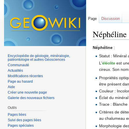
Page
Discussion
Néphéline
Aller à :
navigation
,
Néphéline
:
Statut : Minéral 
Encyclopédie de géologie, minéralogie,
paléontologie et autres Géosciences
L'
éléolite
est une
Communauté
cireux. Son nom 
Actualités
Modifications récentes
Propriétés optiq
Page au hasard
être présent dan
Aide
Couleur : Incolor
Créer une nouvelle page
Éclat du minéral 
Galerie des nouveaux fichiers
Trace : Blanche
Outils
Critères de déte
Pages liées
au chalumeau en
Suivi des pages liées
Pages spéciales
Morphologie des 