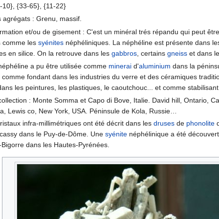
-10}, {33-65}, {11-22}
 agrégats : Grenu, massif.
rmation et/ou de gisement : C'est un minéral trés répandu qui peut être 
es comme les
syénites
néphéliniques. La néphéline est présente dans le
s en silice. On la retrouve dans les
gabbros
, certains
gneiss
et dans le
a néphéline a pu être utilisée comme
minerai
d'
aluminium
dans la péninsu
ée comme fondant dans les industries du verre et des céramiques tradition
s les peintures, les plastiques, le caoutchouc... et comme stabilisant
collection : Monte Somma et Capo di Bove, Italie. David hill, Ontario, 
a, Lewis co, New York, USA. Péninsule de Kola, Russie…
istaux infra-millimétriques ont été décrit dans les
druses
de
phonolite
d
Jacassy dans le Puy-de-Dôme. Une
syénite
néphélinique a été découvert
Bigorre dans les Hautes-Pyrénées.