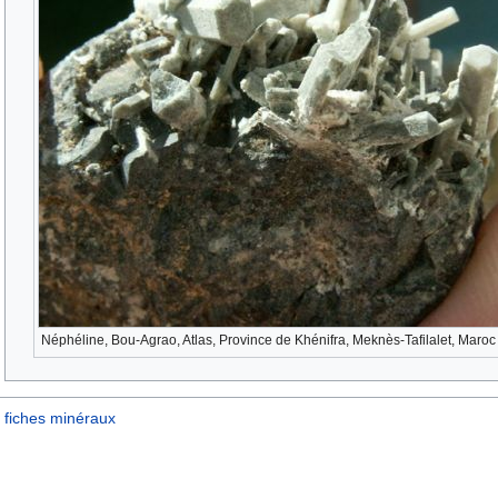
Néphéline, Bou-Agrao, Atlas, Province de Khénifra, Meknès-Tafilalet, Maroc
fiches minéraux