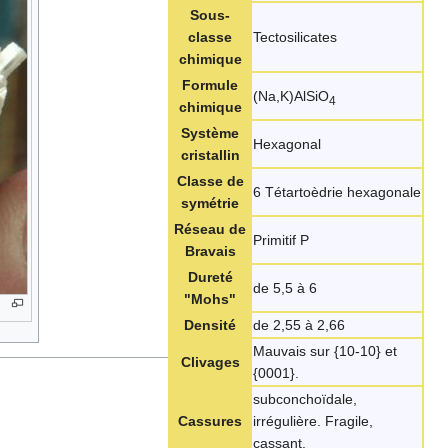
Sous-
classe
Tectosilicates
chimique
Formule
(Na,K)AlSiO
4
chimique
Système
Hexagonal
cristallin
Classe de
6 Tétartoèdrie hexagonale
symétrie
Réseau de
Primitif P
Bravais
Dureté
de 5,5 à 6
"Mohs"
Densité
de 2,55 à 2,66
Mauvais sur {10-10} et
Clivages
{0001}.
subconchoïdale,
Cassures
irrégulière. Fragile,
cassant.