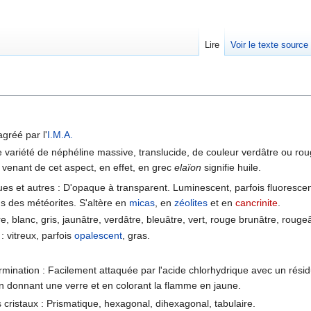
Lire
Voir le texte source
rechercher
agréé par l'
I.M.A.
 variété de néphéline massive, translucide, de couleur verdâtre ou rou
venant de cet aspect, en effet, en grec
elaïon
signifie huile.
ues et autres : D'opaque à transparent. Luminescent, parfois fluoresc
s des météorites. S'altère en
micas
, en
zéolites
et en
cancrinite
.
e, blanc, gris, jaunâtre, verdâtre, bleuâtre, vert, rouge brunâtre, rougeâ
: vitreux, parfois
opalescent
, gras.
rmination : Facilement attaquée par l'acide chlorhydrique avec un résidu
 donnant une verre et en colorant la flamme en jaune.
cristaux : Prismatique, hexagonal, dihexagonal, tabulaire.