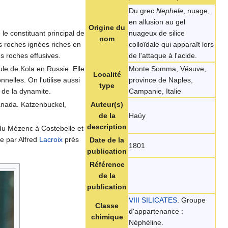
Du grec
Nephele
, nuage,
en allusion au gel
Origine du
le constituant principal de
nuageux de silice
nom
s roches ignées riches en
colloïdale qui apparaît lors
s roches effusives.
de l'attaque à l'acide.
le de Kola en Russie. Elle
Monte Somma, Vésuve,
Localité
nelles. On l'utilise aussi
province de Naples,
type
 de la dynamite.
Campanie, Italie
Canada. Katzenbuckel,
Auteur(s)
de la
Haüy
description
u Mézenc à Costebelle et
e par Alfred
Lacroix
près
Date de la
1801
publication
Référence
de la
publication
VIII SILICATES
. Groupe
Classe
d'appartenance :
chimique
Néphéline.