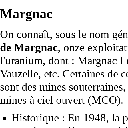
Margnac
On connaît, sous le nom gé
de Margnac
, onze exploita
l'
uranium
, dont : Margnac I e
Vauzelle, etc. Certaines de c
sont des
mines
souterraines, 
mines à ciel ouvert (
MCO
).
Historique : En 1948, la
p