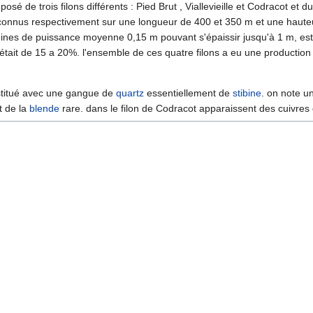
osé de trois filons différents : Pied Brut , Viallevieille et Codracot et d
connus respectivement sur une longueur de 400 et 350 m et une hauteu
eines de puissance moyenne 0,15 m pouvant s'épaissir jusqu'à 1 m, es
 était de 15 a 20%. l'ensemble de ces quatre filons a eu une production
nstitué avec une gangue de
quartz
essentiellement de
stibine
. on note 
t de la
blende
rare. dans le filon de Codracot apparaissent des cuivres 