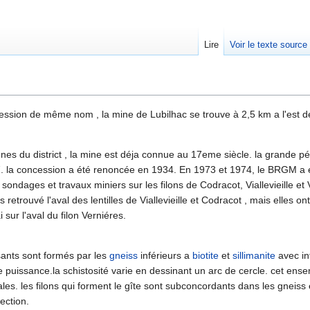
Lire
Voir le texte source
rechercher
ession de même nom , la mine de Lubilhac se trouve à 2,5 km a l'est d
nes du district , la mine est déja connue au 17eme siècle. la grande pé
. la concession a été renoncée en 1934. En 1973 et 1974, le BRGM a e
ondages et travaux miniers sur les filons de Codracot, Viallevieille et
 retrouvé l'aval des lentilles de Viallevieille et Codracot , mais elles o
sur l'aval du filon Verniéres.
sants sont formés par les
gneiss
inférieurs a
biotite
et
sillimanite
avec in
e puissance.la schistosité varie en dessinant un arc de cercle. cet ense
ales. les filons qui forment le gîte sont subconcordants dans les gneiss 
ection.