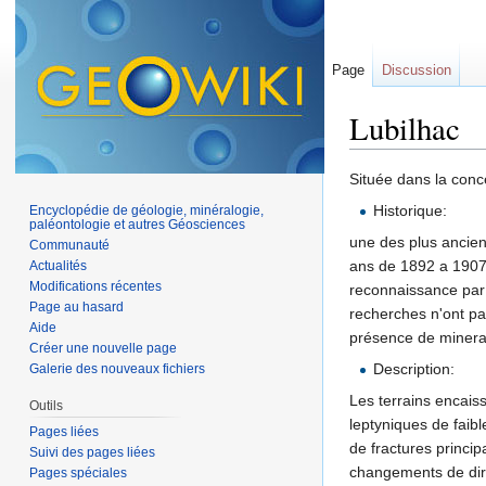
Page
Discussion
Lubilhac
Aller à :
navigation
,
Située dans la conc
Historique:
Encyclopédie de géologie, minéralogie,
paléontologie et autres Géosciences
une des plus ancien
Communauté
ans de 1892 a 1907
Actualités
Modifications récentes
reconnaissance par s
Page au hasard
recherches n'ont pas
Aide
présence de minerai 
Créer une nouvelle page
Description:
Galerie des nouveaux fichiers
Les terrains encais
Outils
leptyniques de faibl
Pages liées
de fractures princip
Suivi des pages liées
changements de dir
Pages spéciales