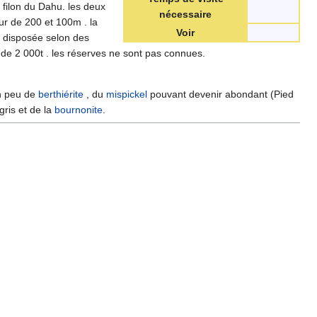
u filon du Dahu. les deux
nécessaire
r de 200 et 100m . la
Voir
t disposée selon des
 de 2 000t . les réserves ne sont pas connues.
un peu de
berthiérite
, du
mispickel
pouvant devenir abondant (Pied
gris et de la
bournonite
.