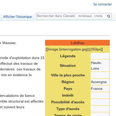
Se connecter
Rechercher
Afficher l’historique
e Massiac.
Lubilhac
[[Image:‎|interrogation.jpg}}|250px]]
Légende
riode d'exploitation dure 15
Haute-
ffectué des travaux de
Situation
Loire
 Verniéres. ces travaux de
nt mis en évidence la
Ville la plus proche
Région
Auvergne
Pays
France
Intérêt
tercalations de bancs
mble structural est affectés
Possibilité d'accès
et suivent leurs
Type d'accès
Temps de visite