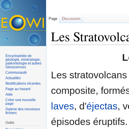
Page
Discussion
Les Stratovolc
Aller à :
navigation
,
rechercher
L
Encyclopédie de
géologie, minéralogie,
paléontologie et autres
Géosciences
Les stratovolcans
Communauté
Actualités
Modifications récentes
composite, formés
Page au hasard
Aide
Créer une nouvelle
laves
, d'
éjectas
, 
page
Galerie des nouveaux
fichiers
épisodes éruptifs
Outils