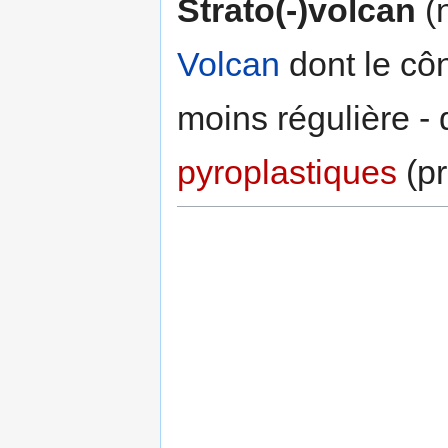
Strato(-)volcan
(n
Volcan
dont le côn
moins régulière -
pyroplastiques
(pr