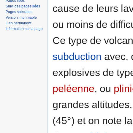
Pages liées
cause de leurs la
Suivi des pages liées
Pages spéciales
Version imprimable
ou moins de difficu
Lien permanent
Information sur la page
Ce type de volcan
subduction
avec, 
explosives de typ
peléenne
, ou
plin
grandes altitudes
(45°) et on note l