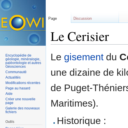
Page
Discussion
Le Cerisier
Aller à :
navigation
,
rechercher
Le
gisement
du
C
Encyclopédie de
géologie, minéralogie,
paléontologie et autres
Géosciences
une dizaine de ki
Communauté
Actualités
Modifications récentes
de Puget-Théniers
Page au hasard
Aide
Créer une nouvelle
Maritimes).
page
Galerie des nouveaux
fichiers
Historique :
Outils