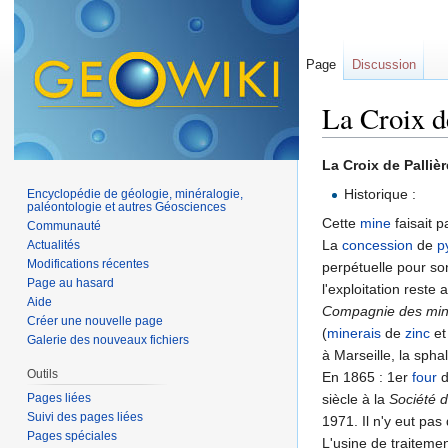
Page
Discussion
La Croix d
Aller à :
navigation
,
La Croix de Palliè
Historique :
Encyclopédie de géologie, minéralogie,
paléontologie et autres Géosciences
Cette
mine
faisait p
Communauté
La
concession
de
p
Actualités
Modifications récentes
perpétuelle pour so
Page au hasard
l'exploitation reste 
Aide
Compagnie des mine
Créer une nouvelle page
(
minerais
de
zinc
e
Galerie des nouveaux fichiers
à Marseille, la spha
Outils
En 1865 : 1er
four
d
Pages liées
siècle à la
Société d
Suivi des pages liées
1971. Il n'y eut pa
Pages spéciales
L'usine de traiteme