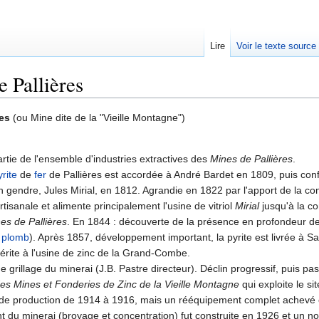
Lire
Voir le texte source
e Pallières
rechercher
res
(ou Mine dite de la "Vieille Montagne")
artie de l'ensemble d'industries extractives des
Mines de Pallières
.
yrite
de
fer
de Pallières est accordée à André Bardet en 1809, puis con
n gendre, Jules Mirial, en 1812. Agrandie en 1822 par l'apport de la c
artisanale et alimente principalement l'usine de vitriol
Mirial
jusqu'à la co
s de Pallières
. En 1844 : découverte de la présence en profondeur d
t
plomb
). Après 1857, développement important, la pyrite est livrée à Sa
lérite à l'usine de zinc de la Grand-Combe.
e grillage du minerai (J.B. Pastre directeur). Déclin progressif, puis 
es Mines et Fonderies de Zinc de la Vieille Montagne
qui exploite le si
s de production de 1914 à 1916, mais un rééquipement complet achevé
nt du minerai (broyage et concentration) fut construite en 1926 et un 