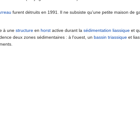
arreau
furent détruits en 1991. Il ne subsiste qu'une petite maison de g
ée à une
structure
en
horst
active durant la
sédimentation
liassique
et qu
dence deux zones sédimentaires : à l'ouest, un
bassin
triassique
et lia
ments.