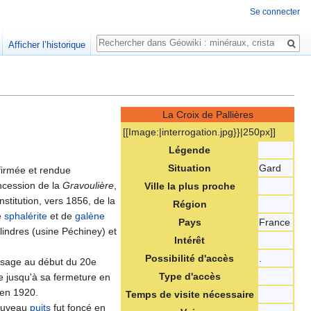
Se connecter
Rechercher
Afficher l’historique
La Croix de Pallières
[[Image:‎|interrogation.jpg}}|250px]]
Légende
Situation
Gard
firmée et rendue
oncession de la
Gravoulière
,
Ville la plus proche
nstitution, vers 1856, de la
Région
e
sphalérite
et de
galène
Pays
France
lindres (usine Péchiney) et
Intérêt
Possibilité d'accès
.
passage au début du 20e
Type d'accès
te jusqu'à sa fermeture en
 en 1920.
Temps de visite nécessaire
nouveau
puits
fut fonçé en