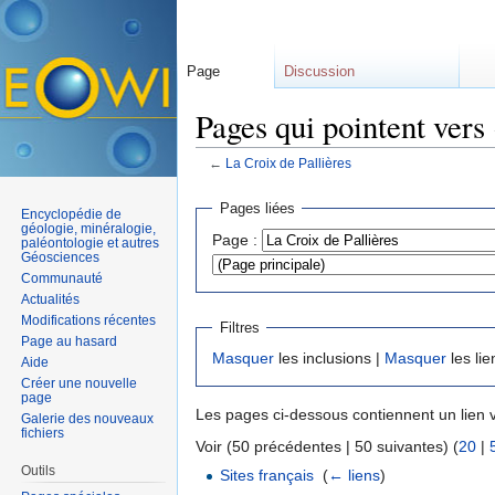
Page
Discussion
Pages qui pointent vers
←
La Croix de Pallières
Aller à :
navigation
,
rechercher
Pages liées
Encyclopédie de
géologie, minéralogie,
Page :
paléontologie et autres
Géosciences
Communauté
Actualités
Modifications récentes
Filtres
Page au hasard
Masquer
les inclusions |
Masquer
les lie
Aide
Créer une nouvelle
page
Les pages ci-dessous contiennent un lien 
Galerie des nouveaux
fichiers
Voir (50 précédentes | 50 suivantes) (
20
|
Outils
Sites français
‎
(
← liens
)