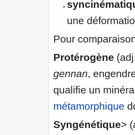
syncinématiq
une déformati
Pour comparaison
Protérogène
(adj
gennan
, engendre
qualifie un minéra
métamorphique
d
Syngénétique
> (