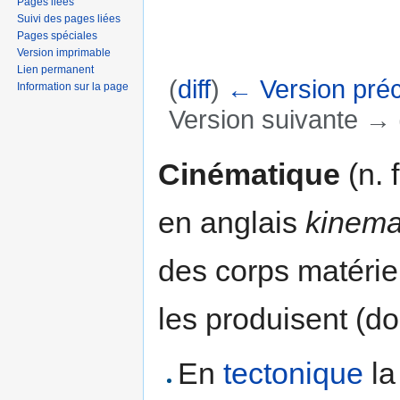
Pages liées
Suivi des pages liées
Pages spéciales
Version imprimable
Lien permanent
(
diff
)
← Version pré
Information sur la page
Version suivante → (
Aller à :
navigation
,
rechercher
Cinématique
(n. 
en anglais
kinema
des corps matérie
les produisent (do
En
tectonique
l