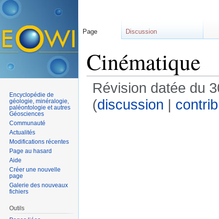
Page
Discussion
Cinématique
Révision datée du 3
Encyclopédie de
(
discussion
|
contrib
géologie, minéralogie,
paléontologie et autres
Géosciences
Communauté
Actualités
Modifications récentes
Page au hasard
Aide
Créer une nouvelle
page
Galerie des nouveaux
fichiers
Outils