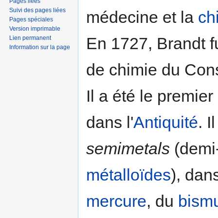
Pages liées
Suivi des pages liées
médecine et la
ch
Pages spéciales
Version imprimable
En 1727, Brandt f
Lien permanent
Information sur la page
de chimie du Con
Il a été le premie
dans l'
Antiquité
. I
semimetals
(demi
métalloïdes
), dan
mercure
, du
bism