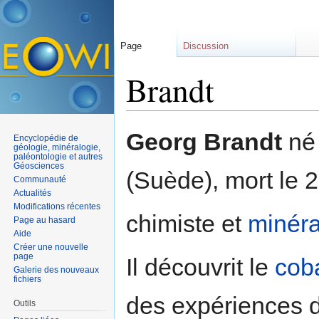
Page
Discussion
Brandt
Aller à :
navigation
,
rechercher
Georg Brandt
né
Encyclopédie de
géologie, minéralogie,
paléontologie et autres
Géosciences
(Suède), mort le 
Communauté
Actualités
Modifications récentes
chimiste et
minéra
Page au hasard
Aide
Créer une nouvelle
page
Il découvrit le
coba
Galerie des nouveaux
fichiers
des expériences 
Outils