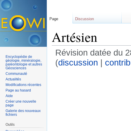
Page
Discussion
Artésien
Révision datée du 2
Encyclopédie de
(
discussion
|
contrib
géologie, minéralogie,
paléontologie et autres
Géosciences
Communauté
Actualités
Modifications récentes
Page au hasard
Aide
Créer une nouvelle
page
Galerie des nouveaux
fichiers
Outils