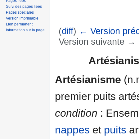
Pages liées
Suivi des pages liées
Pages spéciales
Version imprimable
Lien permanent
(
diff
)
← Version pré
Information sur la page
Version suivante → (
Aller à :
navigation
,
rechercher
Artésianis
Artésianisme
(n.m
premier puits arté
condition
: Ensemb
nappes
et
puits
ar