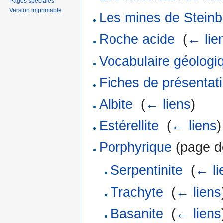
Pages spéciales
Version imprimable
Les mines de Stein
Roche acide
‎
(
← lie
Vocabulaire géologi
Fiches de présentat
Albite
‎
(
← liens
)
Estérellite
‎
(
← liens
)
Porphyrique
(page de
Serpentinite
‎
(
← li
Trachyte
‎
(
← liens
Basanite
‎
(
← liens