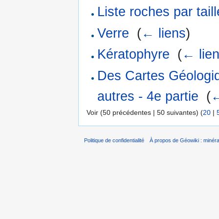
Liste roches par tail
Verre
‎
(
← liens
)
Kératophyre
‎
(
← lie
Des Cartes Géologi
autres - 4e partie
‎
(
←
Voir (50 précédentes | 50 suivantes) (
20
|
Politique de confidentialité
À propos de Géowiki : minérau