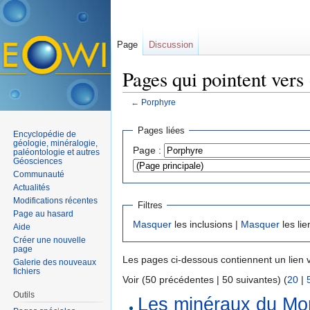
Page
Discussion
Pages qui pointent vers
←
Porphyre
Aller à :
navigation
,
rechercher
Pages liées
Encyclopédie de
géologie, minéralogie,
Page :
paléontologie et autres
Géosciences
Communauté
Actualités
Modifications récentes
Filtres
Page au hasard
Masquer
les inclusions |
Masquer
les lie
Aide
Créer une nouvelle
page
Les pages ci-dessous contiennent un lien 
Galerie des nouveaux
fichiers
Voir (50 précédentes | 50 suivantes) (
20
|
Outils
Les minéraux du Mo