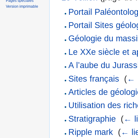
Pages spéciales
Version imprimable
Portail Paléontolog
Portail Sites géol
Géologie du massi
Le XXe siècle et a
A l’aube du Jurass
Sites français
‎
(
← 
Articles de géolog
Utilisation des ri
Stratigraphie
‎
(
← l
Ripple mark
‎
(
← li