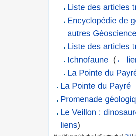
Liste des articles 
Encyclopédie de gé
autres Géoscienc
Liste des articles 
Ichnofaune
‎
(
← lie
La Pointe du Payr
La Pointe du Payré
‎
Promenade géologiq
Le Veillon : dinosau
liens
)
Voir (50 précédentes | 50 suivantes) (
20
|