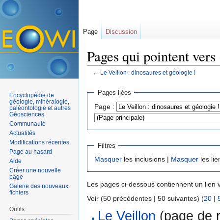
Page
Discussion
Pages qui pointent vers 
←
Le Veillon : dinosaures et géologie !
Aller à :
navigation
,
rechercher
Pages liées
Encyclopédie de
géologie, minéralogie,
Page :
paléontologie et autres
Géosciences
Communauté
Actualités
Modifications récentes
Filtres
Page au hasard
Masquer
les inclusions |
Masquer
les lie
Aide
Créer une nouvelle
page
Les pages ci-dessous contiennent un lien 
Galerie des nouveaux
fichiers
Voir (50 précédentes | 50 suivantes) (
20
|
Outils
Le Veillon
(page de r