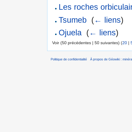
Les roches orbiculai
Tsumeb
‎
(
← liens
)
Ojuela
‎
(
← liens
)
Voir (50 précédentes | 50 suivantes) (
20
|
Politique de confidentialité
À propos de Géowiki : minérau