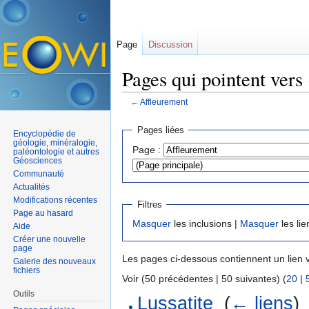
Page
Discussion
Pages qui pointent vers
←
Affleurement
Aller à :
navigation
,
rechercher
Pages liées
Encyclopédie de
géologie, minéralogie,
Page :
paléontologie et autres
Géosciences
Communauté
Actualités
Modifications récentes
Filtres
Page au hasard
Masquer
les inclusions |
Masquer
les lie
Aide
Créer une nouvelle
page
Les pages ci-dessous contiennent un lien 
Galerie des nouveaux
fichiers
Voir (50 précédentes | 50 suivantes) (
20
|
Outils
Lussatite
‎
(
← liens
)