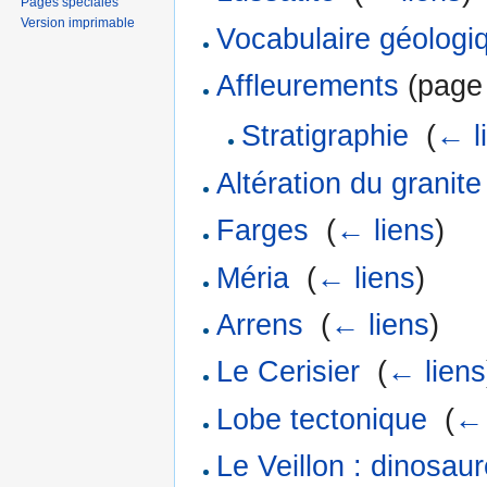
Pages spéciales
Version imprimable
Vocabulaire géologi
Affleurements
(page 
Stratigraphie
‎
(
← l
Altération du granite
Farges
‎
(
← liens
)
Méria
‎
(
← liens
)
Arrens
‎
(
← liens
)
Le Cerisier
‎
(
← liens
Lobe tectonique
‎
(
← 
Le Veillon : dinosaur