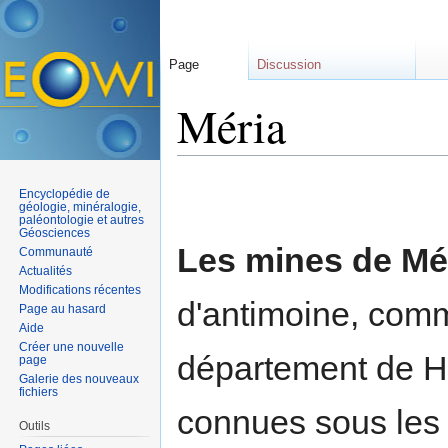
Page
Discussion
Méria
Aller à :
navigation
,
rechercher
Encyclopédie de
géologie, minéralogie,
paléontologie et autres
Géosciences
Les mines de Mé
Communauté
Actualités
Modifications récentes
d'antimoine, com
Page au hasard
Aide
Créer une nouvelle
département de H
page
Galerie des nouveaux
fichiers
connues sous les 
Outils