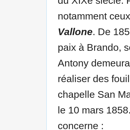
du XIXe siècle. 
notamment ceu
Vallone
. De 185
paix à Brando, 
Antony demeurant
réaliser des foui
chapelle San Mar
le 10 mars 1858.
concerne :