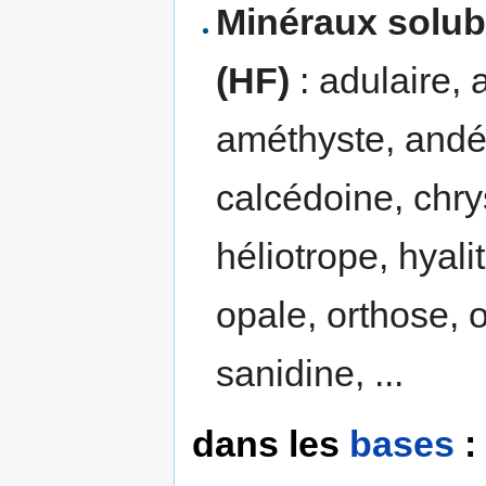
Minéraux solubl
(HF)
: adulaire, 
améthyste, andés
calcédoine, chry
héliotrope, hyali
opale, orthose, o
sanidine, ...
dans les
bases
: