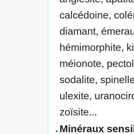
calcédoine, colé
diamant, émeraud
hémimorphite, kin
méionote, pectol
sodalite, spinell
ulexite, uranocirc
zoïsite...
Minéraux sensib