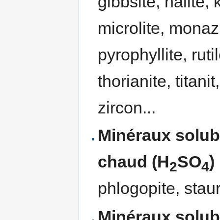
gibbsite, halite,
microlite, monaz
pyrophyllite, ruti
thorianite, titani
zircon...
Minéraux solubl
chaud (H
SO
)
2
4
phlogopite, staur
Minéraux solubl