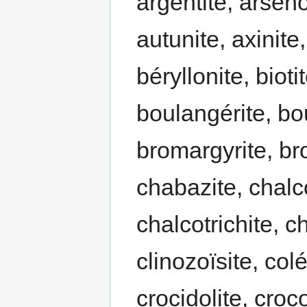
argentite, arséno
autunite, axinite
béryllonite, bioti
boulangérite, bo
bromargyrite, bro
chabazite, chalco
chalcotrichite, c
clinozoïsite, col
crocidolite, croco