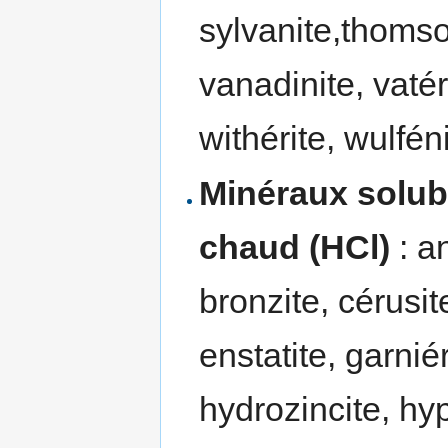
sylvanite,thomson
vanadinite, vatér
withérite, wulféni
Minéraux solub
chaud (HCl)
: an
bronzite, cérusit
enstatite, garnié
hydrozincite, hy