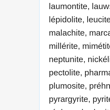
laumontite, lauws
lépidolite, leucite
malachite, marcas
millérite, miméti
neptunite, nickéli
pectolite, pharmac
plumosite, préhni
pyrargyrite, pyri