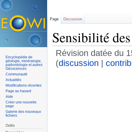
Page
Discussion
Sensibilité de
Révision datée du 
Encyclopédie de
(
discussion
|
contrib
géologie, minéralogie,
paléontologie et autres
Géosciences
Communauté
Actualités
Modifications récentes
Page au hasard
Aide
Créer une nouvelle
page
Galerie des nouveaux
fichiers
Outils