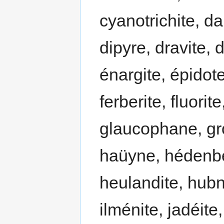
cyanotrichite, da
dipyre, dravite, 
énargite, épidote
ferberite, fluorit
glaucophane, gros
haüyne, hédenber
heulandite, hubné
ilménite, jadéite,