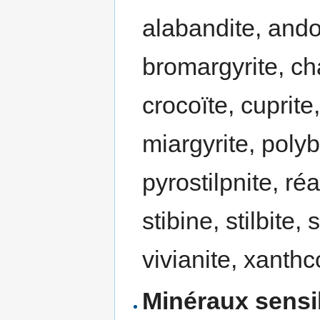
alabandite, andor
bromargyrite, cha
crocoïte, cuprite
miargyrite, polyb
pyrostilpnite, ré
stibine, stilbite,
vivianite, xanthco
Minéraux sensib