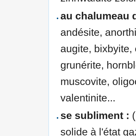
au chalumeau di
andésite, anorthi
augite, bixbyite,
grunérite, hornb
muscovite, oligo
valentinite...
se subliment :
(
solide à l'état ga