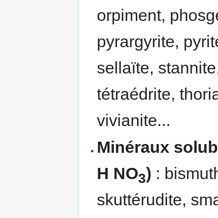
orpiment, phosgé
pyrargyrite, pyri
sellaïte, stannite
tétraédrite, thori
vivianite...
Minéraux solubl
H NO
)
: bismuth
3
skuttérudite, smal