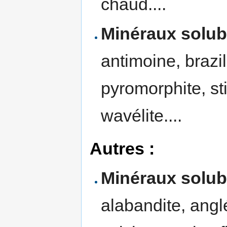
chaud....
Minéraux solub
antimoine, brazil
pyromorphite, stib
wavélite....
Autres :
Minéraux solu
alabandite, anglé