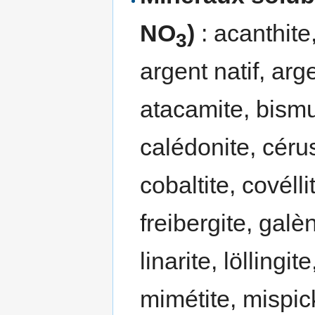
NO
)
: acanthite
3
argent natif, arge
atacamite, bismut
calédonite, cérus
cobaltite, covélli
freibergite, galèn
linarite, löllingi
mimétite, mispic