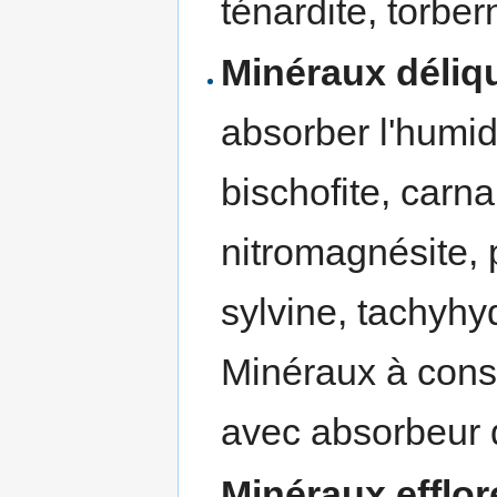
ténardite, torbern
Minéraux déliq
absorber l'humidit
bischofite, carnal
nitromagnésite, p
sylvine, tachyhydr
Minéraux à cons
avec absorbeur 
Minéraux efflo