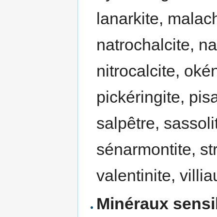
lanarkite, malach
natrochalcite, nat
nitrocalcite, okén
pickéringite, pisa
salpêtre, sassoli
sénarmontite, str
valentinite, villi
Minéraux sensib