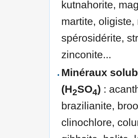
kutnahorite, mag
martite, oligiste
spérosidérite, s
zinconite...
Minéraux solubl
(H
SO
)
: acant
2
4
brazilianite, broo
clinochlore, colum