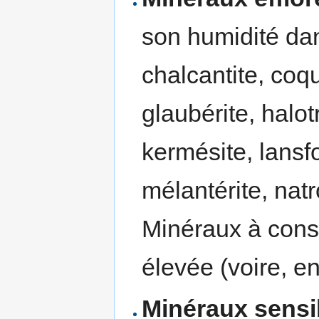
son humidité dans
chalcantite, coq
glaubérite, halo
kermésite, lansfo
mélantérite, natro
Minéraux à cons
élevée (voire, e
Minéraux sensib