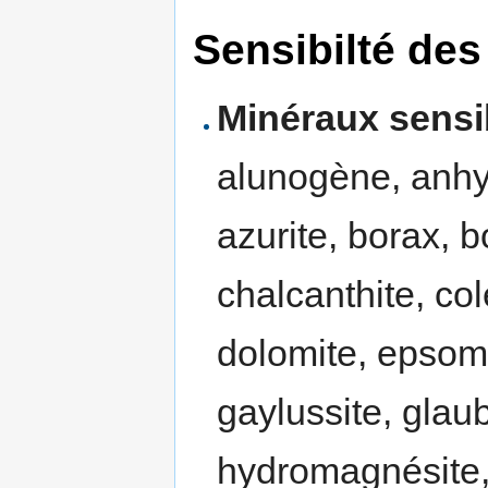
Sensibilté de
Minéraux sensi
alunogène, anhyd
azurite, borax, b
chalcanthite, col
dolomite, epsomite
gaylussite, glaub
hydromagnésite, h