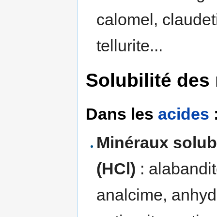
calomel, claudeti
tellurite...
Solubilité des
Dans les
acides
Minéraux solub
(HCl)
: alabandit
analcime, anhydr