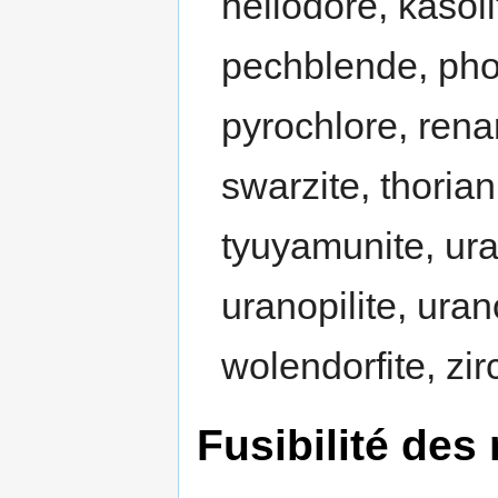
héliodore, kasolit
pechblende, phos
pyrochlore, rena
swarzite, thoriani
tyuyamunite, ura
uranopilite, uran
wolendorfite, zir
Fusibilité des