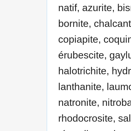
natif, azurite, bi
bornite, chalcant
copiapite, coqui
érubescite, gaylu
halotrichite, hy
lanthanite, laumo
natronite, nitroba
rhodocrosite, sal