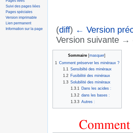
Pages liées
Suivi des pages liées
Pages spéciales
Version imprimable
Lien permanent
(
diff
)
← Version pré
Information sur la page
Version suivante → (
Aller à :
navigation
,
rechercher
Sommaire
[
masquer
]
1
Comment préserver les minéraux ?
1.1
Sensibilté des minéraux
1.2
Fusibilité des minéraux
1.3
Solubilité des minéraux
1.3.1
Dans les acides :
1.3.2
dans les bases :
1.3.3
Autres :
Comment p