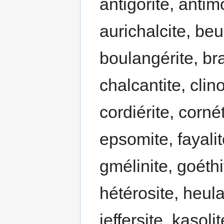
antigorite, antim
aurichalcite, beu
boulangérite, bra
chalcantite, clin
cordiérite, cornét
epsomite, fayalite
gmélinite, goéthi
hétérosite, heula
jeffersite, kasolit