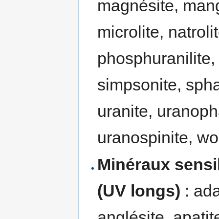
magnésite, manga
microlite, natrol
phosphuranilite, 
simpsonite, sphal
uranite, uranopha
uranospinite, wol
Minéraux sensib
(UV longs)
: ada
anglésite, apatit