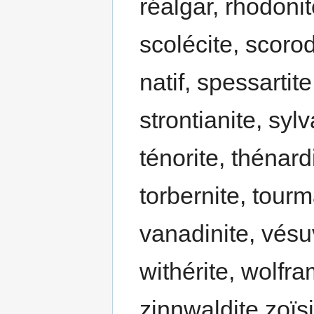
réalgar, rhodonite
scolécite, scorod
natif, spessartit
strontianite, sylv
ténorite, thénardi
torbernite, tourma
vanadinite, vésuv
withérite, wolfra
zinnwaldite zoïsi