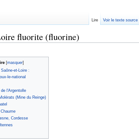
Lire
Voir le texte source
ire fluorite (fluorine)
rechercher
re
[
masquer
]
a Saône-et-Loire :
ux-le-national
de l'Argentolle
Molérats (Mine du Reinge)
atel
a Chaume
esne, Cordesse
ltennes