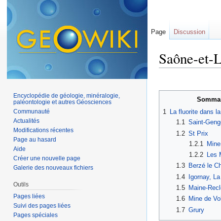
Page
Discussion
Saône-et-Lo
Aller à :
navigation
,
Encyclopédie de géologie, minéralogie,
Sommai
paléontologie et autres Géosciences
Communauté
1
La fluorite dans l
Actualités
1.1
Saint-Gengo
Modifications récentes
1.2
St Prix
Page au hasard
1.2.1
Mine 
Aide
1.2.2
Les 
Créer une nouvelle page
1.3
Berzé le Ch
Galerie des nouveaux fichiers
1.4
Igornay, L
Outils
1.5
Maine-Recl
Pages liées
1.6
Mine de Vo
Suivi des pages liées
1.7
Grury
Pages spéciales