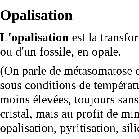
Opalisation
L'opalisation
est la transf
ou d'un
fossile
, en
opale
.
(On parle de
métasomatose
q
sous conditions de
températ
moins élevées, toujours sans
cristal
, mais au profit de
min
opalisation
,
pyritisation
,
sil