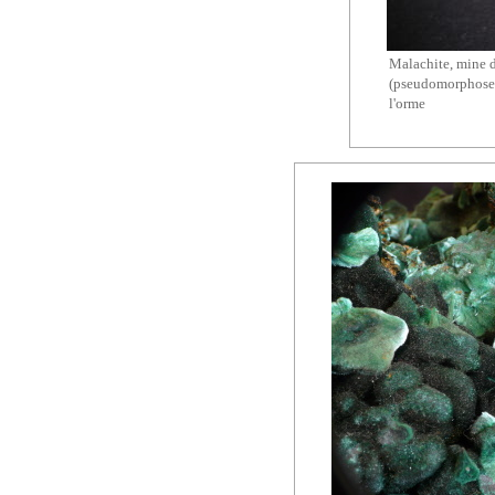
Malachite,
mine 
(
pseudomorphose
l'orme