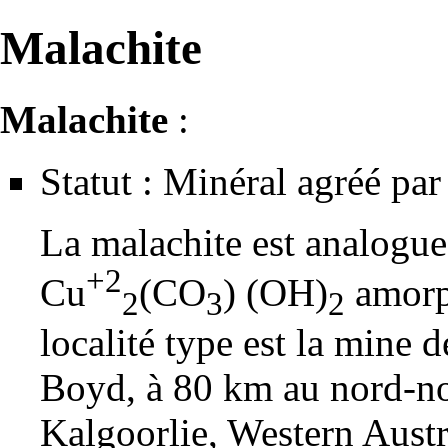
Malachite
Malachite
:
Statut : Minéral agréé par 
La malachite est
analogue
+2
Cu
(CO
) (OH)
amor
2
3
2
localité type
est la mine 
Boyd, à 80 km au nord-no
Kalgoorlie, Western Austra