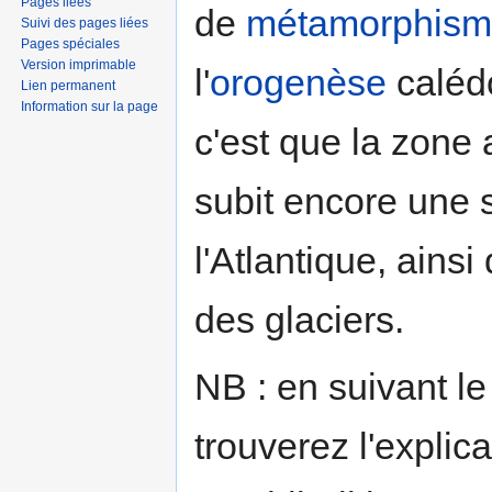
Pages liées
de
métamorphis
Suivi des pages liées
Pages spéciales
Version imprimable
l'
orogenèse
calédo
Lien permanent
Information sur la page
c'est que la zone 
subit encore une s
l'Atlantique, ainsi
des glaciers.
NB : en suivant le
trouverez l'explic