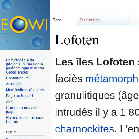
Page
Discussion
Lofoten
Aller à :
navigation
,
rechercher
Les îles Lofoten
Encyclopédie de
géologie, minéralogie,
paléontologie et autres
Géosciences
faciès
métamorph
Communauté
Actualités
Modifications récentes
granulitiques (âg
Page au hasard
Aide
Créer une nouvelle
intrudés il y a 1 
page
Galerie des nouveaux
fichiers
charnockites
. L'e
Outils