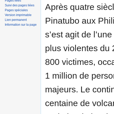
Pages liées
Après quatre sièc
Suivi des pages liées
Pages spéciales
Version imprimable
Pinatubo aux Phili
Lien permanent
Information sur la page
s’est agit de l’un
plus violentes du 
800 victimes, occ
1 million de pers
majeurs. Le cont
centaine de volcan