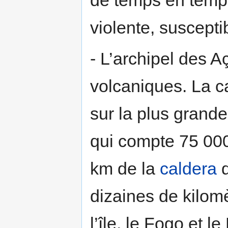
de temps en temps
violente, susceptib
- L’archipel des A
volcaniques. La c
sur la plus grande
qui compte 75 000
km de la
caldera
d
dizaines de kilomè
l’île, le Fogo et 