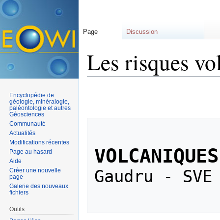
Page
Discussion
Les risques vo
Aller à :
navigation
,
rechercher
Encyclopédie de
géologie, minéralogie,
paléontologie et autres
Géosciences
Communauté
Actualités
Modifications récentes
VOLCANIQUES
Page au hasard
Aide
Gaudru - SVE 
Créer une nouvelle
page
Galerie des nouveaux
fichiers
Outils