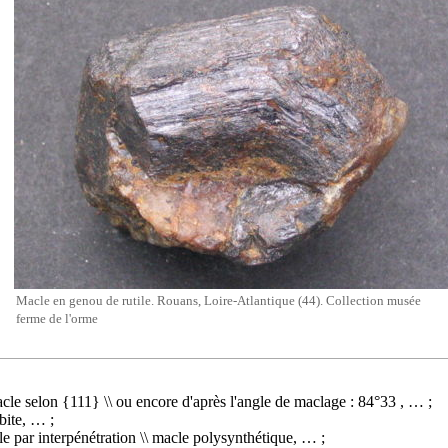
Macle en genou de rutile. Rouans, Loire-Atlantique (44). Collection musée
ferme de l'orme
cle selon {111} \\ ou encore d'après l'angle de maclage : 84°33 , … ;
bite, … ;
e par interpénétration \\ macle polysynthétique, … ;