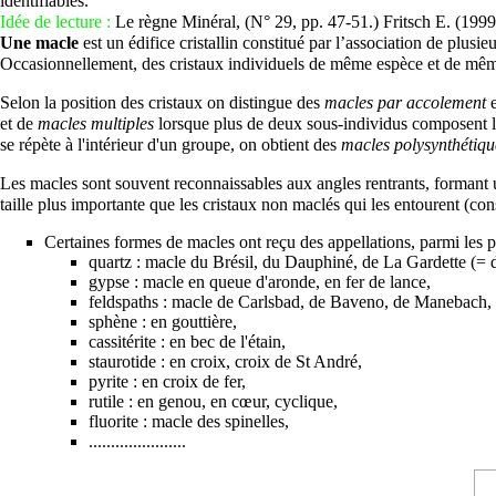
identifiables.
Idée de lecture :
Le règne Minéral, (N° 29, pp. 47-51.) Fritsch E. (199
Une macle
est un édifice cristallin constitué par l’association de plus
Occasionnellement, des cristaux individuels de même espèce et de même 
Selon la position des cristaux on distingue des
macles par accolement
e
et de
macles multiples
lorsque plus de deux sous-individus composent la
se répète à l'intérieur d'un groupe, on obtient des
macles polysynthétiqu
Les macles sont souvent reconnaissables aux angles rentrants, formant
taille plus importante que les cristaux non maclés qui les entourent (co
Certaines formes de macles ont reçu des appellations, parmi les 
quartz : macle du Brésil, du Dauphiné, de La Gardette (= 
gypse : macle en queue d'aronde, en fer de lance,
feldspaths : macle de Carlsbad, de Baveno, de Manebach, 
sphène : en gouttière,
cassitérite : en bec de l'étain,
staurotide : en croix, croix de St André,
pyrite : en croix de fer,
rutile : en genou, en cœur, cyclique,
fluorite : macle des spinelles,
......................