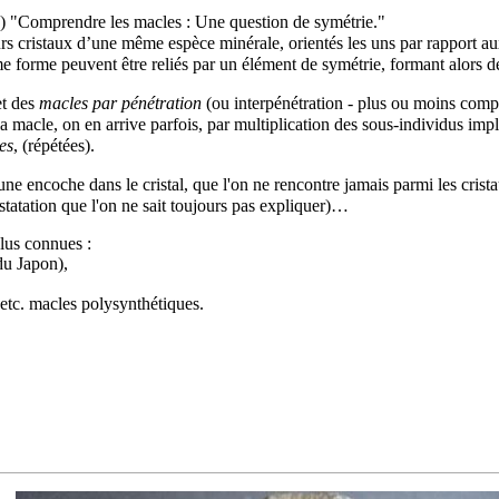
9) "Comprendre les macles : Une question de symétrie."
ieurs cristaux d’une même espèce minérale, orientés les uns par rapport a
forme peuvent être reliés par un élément de symétrie, formant alors des
t des
macles par pénétration
(ou interpénétration - plus ou moins comp
 macle, on en arrive parfois, par multiplication des sous-individus imp
es
, (répétées).
 une encoche dans le
cristal
, que l'on ne rencontre jamais parmi les crista
nstatation que l'on ne sait toujours pas expliquer)…
plus connues :
du Japon),
etc. macles polysynthétiques.