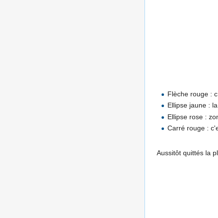
Flèche rouge : 
Ellipse jaune : 
Ellipse rose : z
Carré rouge : c'
Aussitôt quittés la