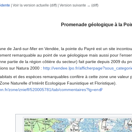
édente
| Voir la version actuelle (diff) | Version suivante → (diff)
rechercher
Promenade géologique à la Poi
ne de Jard-sur-Mer en Vendée, la pointe du Payré est un site inconto
lement remarquable au point de vue géologique mais aussi pour l'ensemb
onne partie de la région côtière du secteur) fait partie depuis 2009 du
tions sur Natura 2000 :
http://vendee.lpo.fr/afficherpage?sous_categ
habitats et des espèces remarquables confère à cette zone une valeur patr
one Naturelle d’Intérêt Ecologique Faunistique et Floristique).
nhn.fr/zone/znieff/520005781/tab/commentaires?lg=en