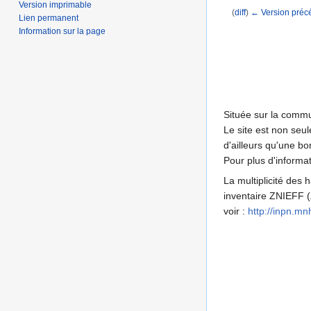
Version imprimable
(
diff
)
← Version préc
Lien permanent
Aller à :
navigation
,
Information sur la page
Située sur la commu
Le site est non seu
d'ailleurs qu'une b
Pour plus d'informa
La multiplicité des 
inventaire ZNIEFF (Z
voir :
http://inpn.m