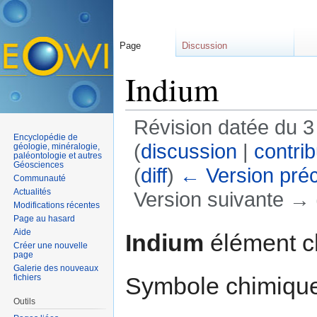
Page
Discussion
Indium
Révision datée du 3
Encyclopédie de
(
discussion
|
contrib
géologie, minéralogie,
paléontologie et autres
Géosciences
(
diff
)
← Version pré
Communauté
Actualités
Version suivante → (
Modifications récentes
Aller à :
navigation
,
rechercher
Page au hasard
Aide
Indium
élément c
Créer une nouvelle
page
Galerie des nouveaux
Symbole chimique 
fichiers
Outils