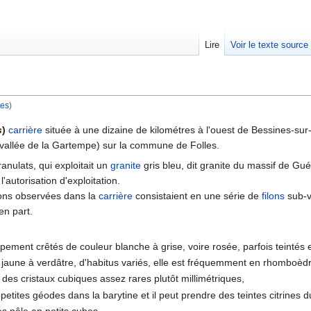
Lire
Voir le texte source
les
)
rechercher
s
)
carrière
située à une dizaine de kilométres à l'ouest de Bessines-sur
vallée de la Gartempe) sur la commune de Folles.
anulats, qui exploitait un
granite
gris bleu, dit granite du massif de Gué
 l'autorisation d'exploitation.
ions observées dans la
carrière
consistaient en une série de
filons
sub-ve
en part.
ement crêtés de couleur blanche à grise, voire rosée, parfois teintés 
, jaune à verdâtre, d'habitus variés, elle est fréquemment en rhomboèd
des cristaux cubiques assez rares plutôt millimétriques,
etites géodes dans la barytine et il peut prendre des teintes citrines d