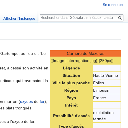
Se connecter
Rechercher
Afficher l’historique
-Gartempe, au lieu-dit "Le
Carrière de Mazeras
[[Image:‎|interrogation.jpg}}|250px]]
ret, a cessé son activité en
Légende
Situation
Haute-Vienne
rticaux qui traversaient la
Ville la plus proche
Folles
Région
Limousin
Pays
France
en marron (
oxydes
de
fer
),
Intérêt
res plats tronqués,
exploitation
Possibilité d'accès
fermée
ues à l'oxyde de fer.
Type d'accès