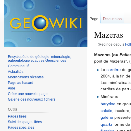
Page
Discussion
Mazeras
(Redirigé depuis
Fol
Aller à :
navigation
,
Mazeras (ou
Folle
Encyclopédie de géologie, minéralogie,
paléontologie et autres Géosciences
pont de Mazéras", (
Communauté
La
carrière
de gr
Actualités
2004, à la fin de
Modifications récentes
Les minéralisat
Page au hasard
Aide
carrière de part 
Créer une nouvelle page
Minéraux
Galerie des nouveaux fichiers
barytine
en group
Outils
calcite
, incolore
Pages liées
galène
présente 
Suivi des pages liées
quartz
forme de p
Pages spéciales