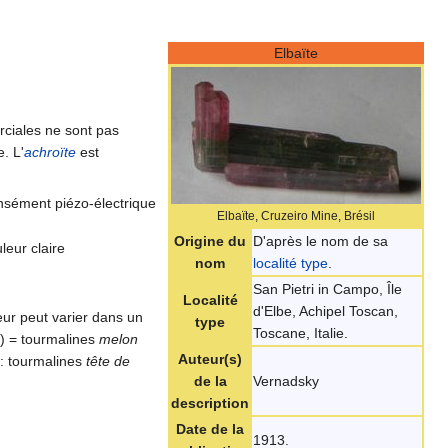
Elbaïte
rciales ne sont pas
. L'
achroïte
est
ensément piézo-électrique
Elbaïte, Cruzeiro Mine, Brésil
Origine du
D'après le nom de sa
uleur claire
nom
localité type
.
San Pietri in Campo, Île
Localité
d'Elbe, Achipel Toscan,
leur peut varier dans un
type
Toscane, Italie.
e) = tourmalines
melon
Auteur(s)
 : tourmalines
tête de
de la
Vernadsky
description
Date de la
1913.