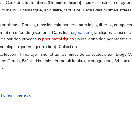
tifs : Ceux des tourmalines (Hémimorphisme] ; piézo-électricité et pyroél
cristaux : Prismatique, aciculaire, tabulaire. Faces des prismes striée
agrégats : Radiés, massifs, columnaires, parallèles, fibreux, compacts
ormation et/ou de gisement : Dans les
pegmatites
granitiques, ainsi que
tées par des processus
pneumatolitiques
; aussi dans des pegmatites lit
emmologie (gemme, pierre fine). Collection.
collection : Himalaya mine, et autres mines de ce secteur, San Diego Co
inas Gerais, Brésil ; Namibie ; Ampatohikahitra, Madagascar ; Sri Lanka ; 
; …
fiches minéraux