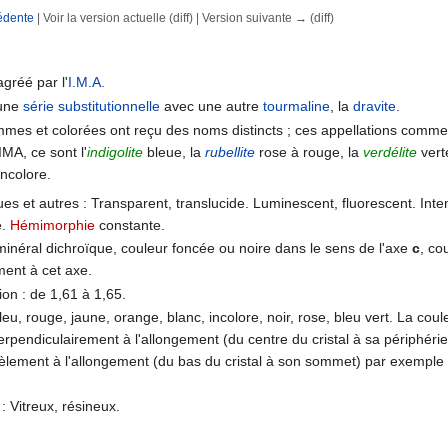
édente
| Voir la version actuelle (diff) | Version suivante → (diff)
rechercher
agréé par l'
I.M.A.
 une
série substitutionnelle
avec une autre
tourmaline
, la
dravite
.
mmes et colorées ont reçu des noms distincts ; ces appellations comme
IMA, ce sont l'
indigolite
bleue, la
rubellite
rose à rouge, la
verdélite
verte
incolore.
ues et autres : Transparent, translucide. Luminescent, fluorescent. Int
e.
Hémimorphie
constante.
minéral dichroïque, couleur foncée ou noire dans le sens de l'axe
c
, co
ment à cet axe.
ion : de 1,61 à 1,65.
bleu, rouge, jaune, orange, blanc, incolore, noir, rose, bleu vert. La cou
erpendiculairement à l'allongement (du centre du cristal à sa périphéri
lèlement à l'allongement (du bas du cristal à son sommet) par exemple
: Vitreux, résineux.