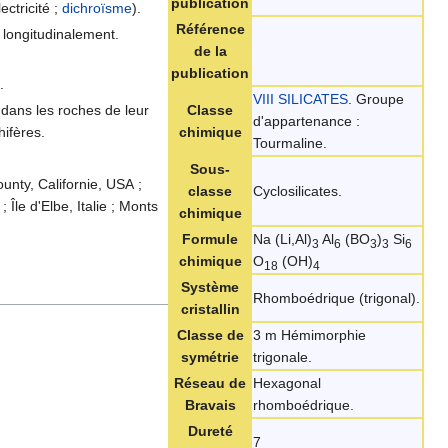
publication
ectricité ;
dichroïsme
).
Référence
s longitudinalement.
de la
publication
.
VIII SILICATES
. Groupe
Classe
 dans les roches de leur
d'appartenance :
chimique
hifères.
Tourmaline.
Sous-
unty, Californie, USA ;
classe
Cyclosilicates.
Île d'Elbe, Italie ; Monts
chimique
Formule
Na (Li,Al)
Al
(BO
)
Si
3
6
3
3
6
chimique
O
(OH)
18
4
Système
Rhomboédrique (trigonal).
cristallin
Classe de
3 m Hémimorphie
symétrie
trigonale.
Réseau de
Hexagonal
Bravais
rhomboédrique.
Dureté
7