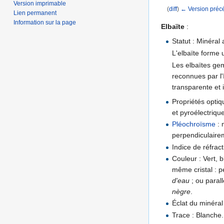
Version imprimable
(
diff
)
← Version préc
Lien permanent
Aller à :
navigation
,
Information sur la page
Elbaïte
:
Statut : Minéral 
L'elbaïte forme
Les elbaïtes ge
reconnues par l'
transparente et 
Propriétés optiq
et pyroélectriqu
Pléochroïsme
: 
perpendiculaire
Indice de réfract
Couleur : Vert, 
même cristal : p
d'eau
; ou paral
nègre
.
Éclat du minéral 
Trace : Blanche.