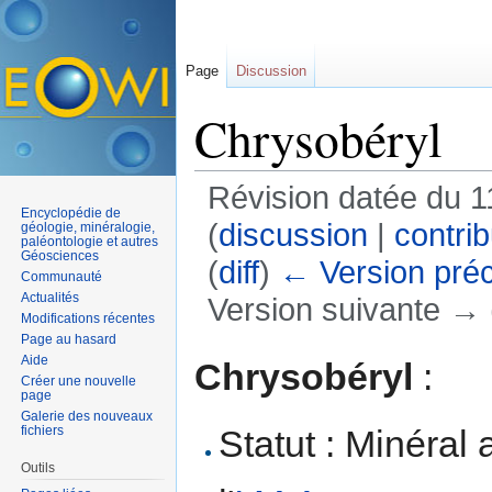
Page
Discussion
Chrysobéryl
Révision datée du 1
Encyclopédie de
(
discussion
|
contrib
géologie, minéralogie,
paléontologie et autres
Géosciences
(
diff
)
← Version pré
Communauté
Actualités
Version suivante → (
Modifications récentes
Aller à :
navigation
,
rechercher
Page au hasard
Aide
Chrysobéryl
:
Créer une nouvelle
page
Galerie des nouveaux
Statut : Minéral
fichiers
Outils