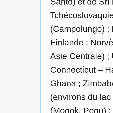
Santo) et de Sri
Tchécoslovaquie
(Campolungo) ; I
Finlande ; Norv
Asie Centrale) ;
Connecticut – H
Ghana ; Zimbabwe
(environs du lac
(Mogok, Pegu) ; 