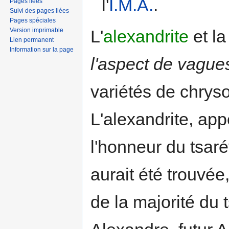
l'
I.M.A.
.
Pages liées
Suivi des pages liées
Pages spéciales
Version imprimable
L'
alexandrite
et l
Lien permanent
Information sur la page
l'aspect de vague
variétés de chryso
L'alexandrite, app
l'honneur du tsar
aurait été trouvée
de la majorité du 