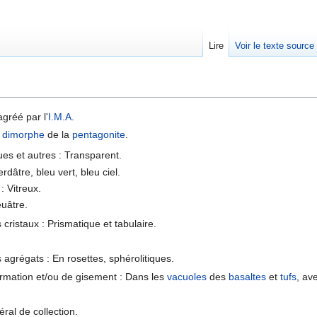
Lire
Voir le texte source
rechercher
agréé par l'
I.M.A.
t
dimorphe
de la
pentagonite
.
ues et autres : Transparent.
rdâtre, bleu vert, bleu ciel.
: Vitreux.
euâtre.
cristaux : Prismatique et tabulaire.
agrégats : En rosettes, sphérolitiques.
ormation et/ou de gisement : Dans les
vacuoles
des
basaltes
et
tufs
, av
néral de collection.