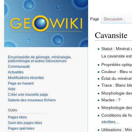
Page
Discussion
Cavansite
Aller à :
navigation
,
Statut : Minéral 
La cavansite es
Encyclopédie de géologie, minéralogie,
paléontologie et autres Géosciences
Propriétés optiq
Communauté
Couleur : Bleu ve
Actualités
Modifications récentes
Éclat du minéral 
Page au hasard
Trace : Blanc bl
Aide
Morphologie des 
Créer une nouvelle page
Macles : ?
Galerie des nouveaux fichiers
Morphologie des 
Outils
Conditions de f
Pages liées
zéolites
…
Suivi des pages liées
Pages spéciales
Utilisations : Mi