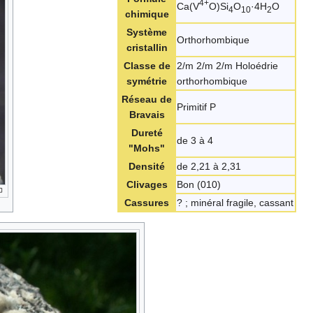
4+
Ca(V
O)Si
O
·4H
O
4
10
2
chimique
Système
Orthorhombique
cristallin
Classe de
2/m 2/m 2/m Holoédrie
symétrie
orthorhombique
Réseau de
Primitif P
Bravais
Dureté
de 3 à 4
"Mohs"
Densité
de 2,21 à 2,31
Clivages
Bon (010)
Cassures
? ; minéral fragile, cassant