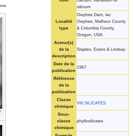
nom
calcium, vanadium et
nne.
silicium
Owyhee Dam, lac
Localité
Owyhee, Malheur County
type
& Columbia County,
Oregon, USA.
Auteur(s)
de la
Staples, Evans & Lindsay
description
Date de la
1967
publication
Référence
de la
publication
Classe
VIII SILICATES
chimique
Sous-
classe
phyllosilicates
chimique
Formule