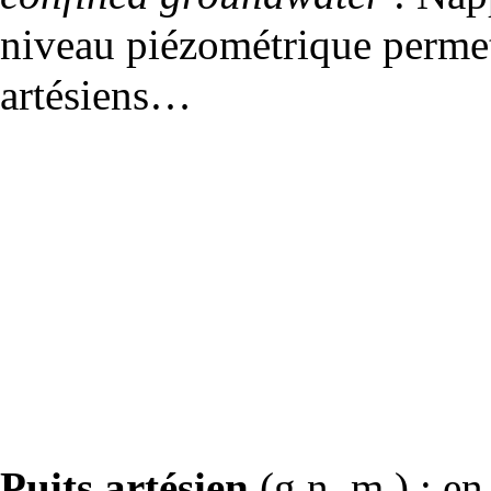
niveau
piézométrique
permet 
artésiens…
Puits artésien
(g.n. m.) ; en