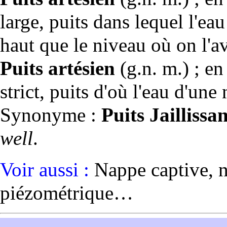
large,
puits
dans lequel l'ea
haut que le niveau où on l'av
Puits artésien
(g.n. m.) ; en
strict,
puits
d'où l'eau d'une n
Synonyme :
Puits Jaillissa
well
.
Voir aussi :
Nappe
captive,
piézométrique…