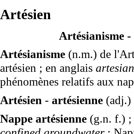
Artésien
Artésianisme - 
Artésianisme
(n.m.) de l'Art
artésien ; en anglais
artesia
phénomènes relatifs aux
nap
Artésien
-
artésienne
(adj.)
Nappe artésienne
(g.n. f.) 
confined groundwater
:
Nap