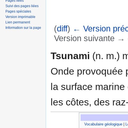
Pages liées
Suivi des pages liées
Pages spéciales
Version imprimable
Lien permanent
(
diff
)
← Version pré
Information sur la page
Version suivante → (
Aller à :
navigation
,
rechercher
Tsunami
(n. m.) 
Onde provoquée 
la surface marine 
les côtes, des ra
Vocabulaire géologique
|
L