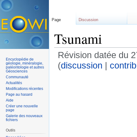
Page
Discussion
Tsunami
Révision datée du 
Encyclopédie de
(
discussion
|
contrib
géologie, minéralogie,
paléontologie et autres
Géosciences
Communauté
Actualités
Modifications récentes
Page au hasard
Aide
Créer une nouvelle
page
Galerie des nouveaux
fichiers
Outils