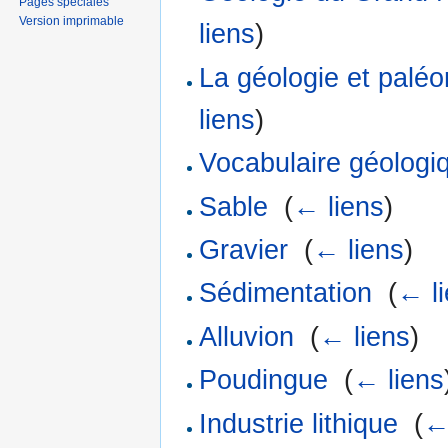
Pages spéciales
Version imprimable
liens
)
La géologie et palé
liens
)
Vocabulaire géologi
Sable
‎
(
← liens
)
Gravier
‎
(
← liens
)
Sédimentation
‎
(
← l
Alluvion
‎
(
← liens
)
Poudingue
‎
(
← liens
Industrie lithique
‎
(
←