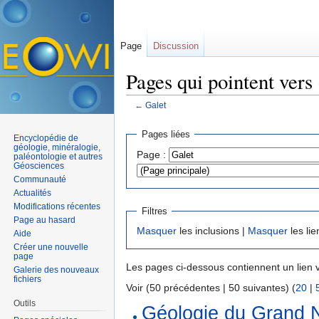
Page
Discussion
Pages qui pointent vers
←
Galet
Aller à :
navigation
,
rechercher
Pages liées
Encyclopédie de
géologie, minéralogie,
Page :
paléontologie et autres
Géosciences
Communauté
Actualités
Modifications récentes
Filtres
Page au hasard
Masquer
les inclusions |
Masquer
les lie
Aide
Créer une nouvelle
page
Les pages ci-dessous contiennent un lien 
Galerie des nouveaux
fichiers
Voir (50 précédentes | 50 suivantes) (
20
|
Outils
Géologie du Grand N