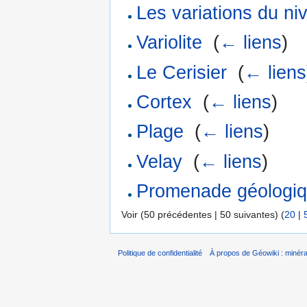
Les variations du ni
Variolite
‎
(
← liens
)
Le Cerisier
‎
(
← liens
Cortex
‎
(
← liens
)
Plage
‎
(
← liens
)
Velay
‎
(
← liens
)
Promenade géologiq
Voir (50 précédentes | 50 suivantes) (
20
|
Politique de confidentialité
À propos de Géowiki : minérau